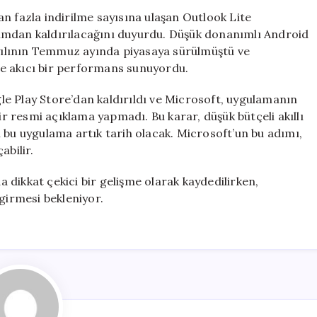
Outlook
n fazla indirilme sayısına ulaşan Outlook Lite
Lite
ımdan kaldırılacağını duyurdu. Düşük donanımlı Android
Uygulaması
2 yılının Temmuz ayında piyasaya sürülmüştü ve
Hizmetten
 ve akıcı bir performans sunuyordu.
Kaldırılıyor
için
e Play Store’dan kaldırıldı ve Microsoft, uygulamanın
 resmi açıklama yapmadı. Bu karar, düşük bütçeli akıllı
çin bu uygulama artık tarih olacak. Microsoft’un bu adımı,
abilir.
dikkat çekici bir gelişme olarak kaydedilirken,
girmesi bekleniyor.