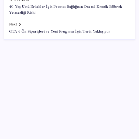
40 Yaş Üstü Erkekler İçin Prostat Sağlığının Önemi: Kronik Böbrek
Yetmezliği Riski
Next
GTA 6 Ön Siparişleri ve Yeni Fragman İçin Tarih Yaklaşıyor
SON YAZILAR
TBMM Adalet Komisyonu’nda çerçeve yasa
tartışmalarla başladı: Komisyonda ‘yasa’ atışması
28 ilde CHP’li başkan kalmadı! YENİ Parti’ye geçen
CHP’li belediye başkanı sayısı belli oldu: ‘Ay sonu