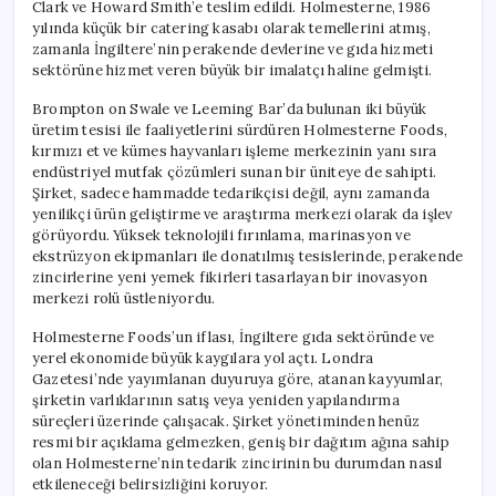
Clark ve Howard Smith’e teslim edildi. Holmesterne, 1986
yılında küçük bir catering kasabı olarak temellerini atmış,
zamanla İngiltere’nin perakende devlerine ve gıda hizmeti
sektörüne hizmet veren büyük bir imalatçı haline gelmişti.
Brompton on Swale ve Leeming Bar’da bulunan iki büyük
üretim tesisi ile faaliyetlerini sürdüren Holmesterne Foods,
kırmızı et ve kümes hayvanları işleme merkezinin yanı sıra
endüstriyel mutfak çözümleri sunan bir üniteye de sahipti.
Şirket, sadece hammadde tedarikçisi değil, aynı zamanda
yenilikçi ürün geliştirme ve araştırma merkezi olarak da işlev
görüyordu. Yüksek teknolojili fırınlama, marinasyon ve
ekstrüzyon ekipmanları ile donatılmış tesislerinde, perakende
zincirlerine yeni yemek fikirleri tasarlayan bir inovasyon
merkezi rolü üstleniyordu.
Holmesterne Foods’un iflası, İngiltere gıda sektöründe ve
yerel ekonomide büyük kaygılara yol açtı. Londra
Gazetesi’nde yayımlanan duyuruya göre, atanan kayyumlar,
şirketin varlıklarının satış veya yeniden yapılandırma
süreçleri üzerinde çalışacak. Şirket yönetiminden henüz
resmi bir açıklama gelmezken, geniş bir dağıtım ağına sahip
olan Holmesterne’nin tedarik zincirinin bu durumdan nasıl
etkileneceği belirsizliğini koruyor.