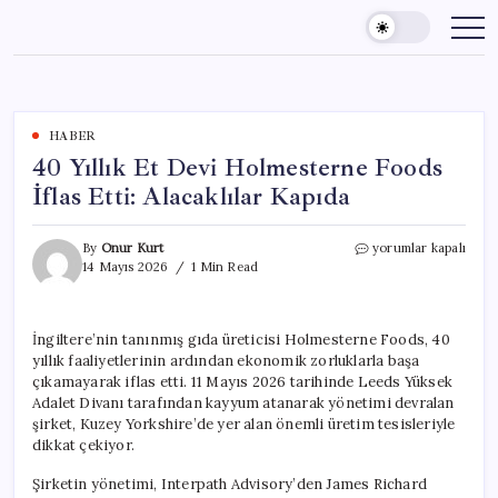
Skip
to
content
HABER
40 Yıllık Et Devi Holmesterne Foods
İflas Etti: Alacaklılar Kapıda
40
By
Onur Kurt
yorumlar kapalı
Yıllık
14 Mayıs 2026
1 Min Read
Et
Devi
Holmesterne
İngiltere’nin tanınmış gıda üreticisi Holmesterne Foods, 40
Foods
yıllık faaliyetlerinin ardından ekonomik zorluklarla başa
İflas
Etti:
çıkamayarak iflas etti. 11 Mayıs 2026 tarihinde Leeds Yüksek
Alacaklılar
Adalet Divanı tarafından kayyum atanarak yönetimi devralan
Kapıda
şirket, Kuzey Yorkshire’de yer alan önemli üretim tesisleriyle
için
dikkat çekiyor.
Şirketin yönetimi, Interpath Advisory’den James Richard