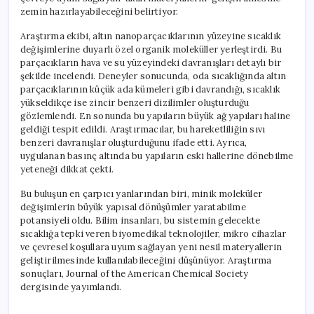
Gündemde
zemin hazırlayabileceğini belirtiyor.
için
Araştırma ekibi, altın nanoparçacıklarının yüzeyine sıcaklık
değişimlerine duyarlı özel organik moleküller yerleştirdi. Bu
parçacıkların hava ve su yüzeyindeki davranışları detaylı bir
şekilde incelendi. Deneyler sonucunda, oda sıcaklığında altın
parçacıklarının küçük ada kümeleri gibi davrandığı, sıcaklık
yükseldikçe ise zincir benzeri dizilimler oluşturduğu
gözlemlendi. En sonunda bu yapıların büyük ağ yapıları haline
geldiği tespit edildi. Araştırmacılar, bu hareketliliğin sıvı
benzeri davranışlar oluşturduğunu ifade etti. Ayrıca,
uygulanan basınç altında bu yapıların eski hallerine dönebilme
yeteneği dikkat çekti.
Bu buluşun en çarpıcı yanlarından biri, minik moleküler
değişimlerin büyük yapısal dönüşümler yaratabilme
potansiyeli oldu. Bilim insanları, bu sistemin gelecekte
sıcaklığa tepki veren biyomedikal teknolojiler, mikro cihazlar
ve çevresel koşullara uyum sağlayan yeni nesil materyallerin
geliştirilmesinde kullanılabileceğini düşünüyor. Araştırma
sonuçları, Journal of the American Chemical Society
dergisinde yayımlandı.