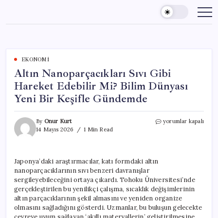
Skip
to
content
EKONOMI
Altın Nanoparçacıkları Sıvı Gibi
Hareket Edebilir Mi? Bilim Dünyası
Yeni Bir Keşifle Gündemde
Altın
By
Onur Kurt
yorumlar kapalı
Nanoparçacıkları
14 Mayıs 2026
1 Min Read
Sıvı
Gibi
Hareket
Japonya’daki araştırmacılar, katı formdaki altın
Edebilir
nanoparçacıklarının sıvı benzeri davranışlar
Mi?
Bilim
sergileyebileceğini ortaya çıkardı. Tohoku Üniversitesi’nde
Dünyası
gerçekleştirilen bu yenilikçi çalışma, sıcaklık değişimlerinin
Yeni
altın parçacıklarının şekil almasını ve yeniden organize
Bir
olmasını sağladığını gösterdi. Uzmanlar, bu buluşun gelecekte
Keşifle
çevreye uyum sağlayan ‘akıllı materyallerin’ geliştirilmesine