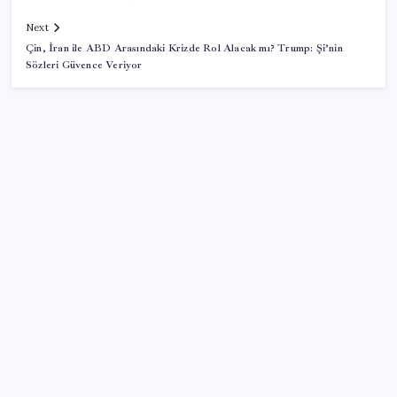
Next
Çin, İran ile ABD Arasındaki Krizde Rol Alacak mı? Trump: Şi’nin
Sözleri Güvence Veriyor
SON YAZILAR
Otomotiv devinin Türkiye şubesi sarsıldı: Sabah
uyandıklarında inanamadılar
Fazla sodyum sinsice sağlığı olumsuz etkiliyor!
Tansiyonu yükseltip vücuda su tutturuyor
Resmi açıklama geldi: YENİ Parti’ye ne kadar bağış