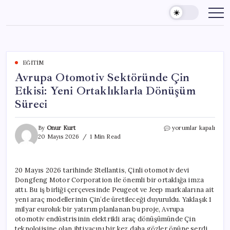
Skip
to
content
EĞITIM
Avrupa Otomotiv Sektöründe Çin
Etkisi: Yeni Ortaklıklarla Dönüşüm
Süreci
Avrupa
By
Onur Kurt
yorumlar kapalı
Otomotiv
20 Mayıs 2026
1 Min Read
Sektöründe
Çin
Etkisi:
20 Mayıs 2026 tarihinde Stellantis, Çinli otomotiv devi
Yeni
Dongfeng Motor Corporation ile önemli bir ortaklığa imza
Ortaklıklarla
Dönüşüm
attı. Bu iş birliği çerçevesinde Peugeot ve Jeep markalarına ait
Süreci
yeni araç modellerinin Çin’de üretileceği duyuruldu. Yaklaşık 1
için
milyar euroluk bir yatırım planlanan bu proje, Avrupa
otomotiv endüstrisinin elektrikli araç dönüşümünde Çin
teknolojisine olan ihtiyacını bir kez daha gözler önüne serdi.