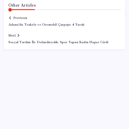
Other Articles
Previous
Adana’da Traktör ve Otomobil Çarpıştı: 4 Yaralı
Next
Sosyal Yardım İle Dolandırıcılık: Spor Yapan Kadın Hapse Girdi
SON YAZILAR
Dünya Altın Konseyi’nden kritik rapor: Altın
piyasasında kısa vadede ne olacak?