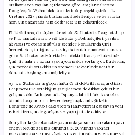
Stellantis’ten yapılan açıklamaya göre, araçların üretimi
Dongfeng’in Wuhan’daki tesislerinde gerçekleştirilecek.
Üretime 2027 yılında başlanması hedefleniyor ve bu araçlar
hem Çin pazarında hem de ihracat için geliştirilecek.
Elektrikli araç dönüşüm sürecinde Stellantis’in Peugeot, Jeep
ve Fiat markalarının, özellikle batarya teknolojileri, yazılım
altyapısı ve otonom sürüş sistemleri konularında Çinli
üreticilerle iş birliğine yöneldiği belirtildi. Financial Times’a
göre, Batılı otomotiv üreticileri, elektrikli araç rekabetinde
Çinli firmaların hızına ayak uydurmakta zorlanıyor. Bu durum,
Çin merkezli ortaklıkların otomotiv sektöründe yeni bir
dönemin başlangıcını müjdeliyor.
Ayrıca, Stellantis’in geçen hafta Çinli elektrikli araç üreticisi
Leapmotor ile ortaklığını genişletmesi de dikkat çekici bir
gelişme oldu. Bu kapsamda, İspanya’daki iki fabrikasından
birinin Leapmotor’a devredileceği açıklandı. Şirketin,
Dongfeng ile Avrupa’daki üretim faaliyetlerini kapsayan yeni
iş birlikleri için de görüşmeler yaptığı ifade ediliyor.
Son yıllarda Çin otomotiv pazarında yabancı markaların payı
önemli ölçüde azalmış durumda. 2020 yılında yabancı
markaların pazar payı yüzde 64 iken, bu rakam geçtiğimiz yıl