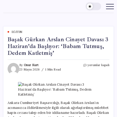
Skip
to
content
EĞITIM
Başak Gürkan Arslan Cinayet Davası 3
Haziran’da Başlıyor: ‘Babam Tutmuş,
Dedem Katletmiş’
Başak
By
Onur Kurt
yorumlar kapalı
Gürkan
23 Mayıs 2026
1 Min Read
Arslan
Cinayet
Davası
3
Haziran’da
Başlıyor:
‘Babam
Ankara Cumhuriyet Başsavcılığı, Başak Gürkan Arslan’ın
Tutmuş,
acımasızca öldürülmesiyle ilgili olarak ağırlaştırılmış müebbet
Dedem
hapis cezası talep eden bir iddianame hazırladı. Başak Gürkan
Katletmiş’