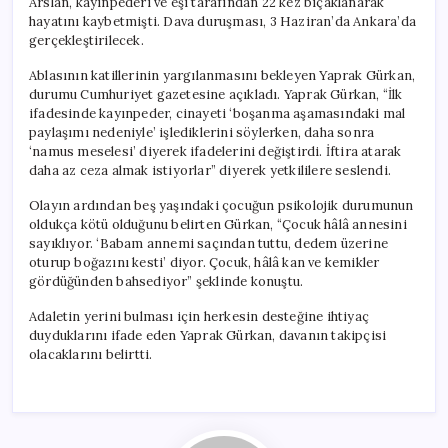
Arslan, kayınpederi ve eşi tarafından 22 kez bıçaklanarak
için
hayatını kaybetmişti. Dava duruşması, 3 Haziran’da Ankara’da
gerçekleştirilecek.
Ablasının katillerinin yargılanmasını bekleyen Yaprak Gürkan,
durumu Cumhuriyet gazetesine açıkladı. Yaprak Gürkan, “İlk
ifadesinde kayınpeder, cinayeti ‘boşanma aşamasındaki mal
paylaşımı nedeniyle’ işlediklerini söylerken, daha sonra
‘namus meselesi’ diyerek ifadelerini değiştirdi. İftira atarak
daha az ceza almak istiyorlar” diyerek yetkililere seslendi.
Olayın ardından beş yaşındaki çocuğun psikolojik durumunun
oldukça kötü olduğunu belirten Gürkan, “Çocuk hâlâ annesini
sayıklıyor. ‘Babam annemi saçından tuttu, dedem üzerine
oturup boğazını kesti’ diyor. Çocuk, hâlâ kan ve kemikler
gördüğünden bahsediyor” şeklinde konuştu.
Adaletin yerini bulması için herkesin desteğine ihtiyaç
duyduklarını ifade eden Yaprak Gürkan, davanın takipçisi
olacaklarını belirtti.