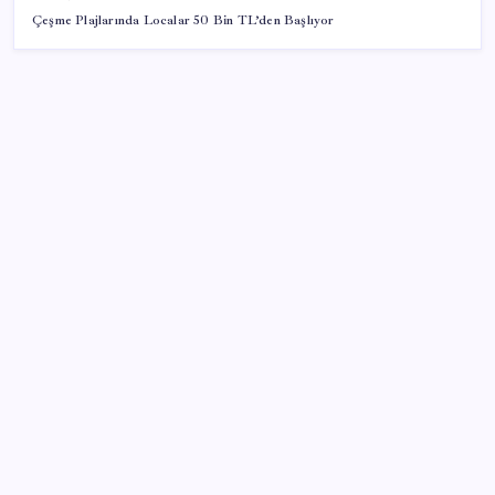
Çeşme Plajlarında Localar 50 Bin TL’den Başlıyor
SON YAZILAR
TBMM Adalet Komisyonu’nda çerçeve yasa
tartışmalarla başladı: Komisyonda ‘yasa’ atışması
28 ilde CHP’li başkan kalmadı! YENİ Parti’ye geçen
CHP’li belediye başkanı sayısı belli oldu: ‘Ay sonu
300’ü geçecek…’
ABD ile ticaret gerilimine rağmen artış: Çin malları
tüm dünyayı sarıyor