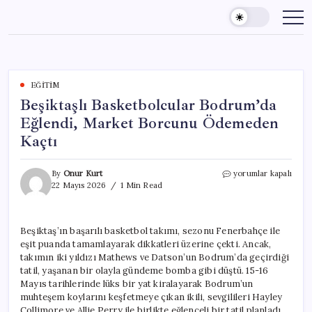
Skip
to
content
EĞITIM
Beşiktaşlı Basketbolcular Bodrum’da
Eğlendi, Market Borcunu Ödemeden
Kaçtı
Beşiktaşlı
By
Onur Kurt
yorumlar kapalı
Basketbolcular
22 Mayıs 2026
1 Min Read
Bodrum’da
Eğlendi,
Market
Beşiktaş’ın başarılı basketbol takımı, sezonu Fenerbahçe ile
Borcunu
eşit puanda tamamlayarak dikkatleri üzerine çekti. Ancak,
Ödemeden
Kaçtı
takımın iki yıldızı Mathews ve Datson’un Bodrum’da geçirdiği
için
tatil, yaşanan bir olayla gündeme bomba gibi düştü. 15-16
Mayıs tarihlerinde lüks bir yat kiralayarak Bodrum’un
muhteşem koylarını keşfetmeye çıkan ikili, sevgilileri Hayley
Collimore ve Allie Perry ile birlikte eğlenceli bir tatil planladı.