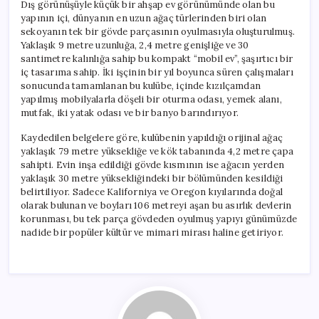
Dış görünüşüyle küçük bir ahşap ev görünümünde olan bu
yapının içi, dünyanın en uzun ağaç türlerinden biri olan
sekoyanın tek bir gövde parçasının oyulmasıyla oluşturulmuş.
Yaklaşık 9 metre uzunluğa, 2,4 metre genişliğe ve 30
santimetre kalınlığa sahip bu kompakt “mobil ev”, şaşırtıcı bir
iç tasarıma sahip. İki işçinin bir yıl boyunca süren çalışmaları
sonucunda tamamlanan bu kulübe, içinde kızılçamdan
yapılmış mobilyalarla döşeli bir oturma odası, yemek alanı,
mutfak, iki yatak odası ve bir banyo barındırıyor.
Kaydedilen belgelere göre, kulübenin yapıldığı orijinal ağaç
yaklaşık 79 metre yüksekliğe ve kök tabanında 4,2 metre çapa
sahipti. Evin inşa edildiği gövde kısmının ise ağacın yerden
yaklaşık 30 metre yüksekliğindeki bir bölümünden kesildiği
belirtiliyor. Sadece Kaliforniya ve Oregon kıyılarında doğal
olarak bulunan ve boyları 106 metreyi aşan bu asırlık devlerin
korunması, bu tek parça gövdeden oyulmuş yapıyı günümüzde
nadide bir popüler kültür ve mimari mirası haline getiriyor.