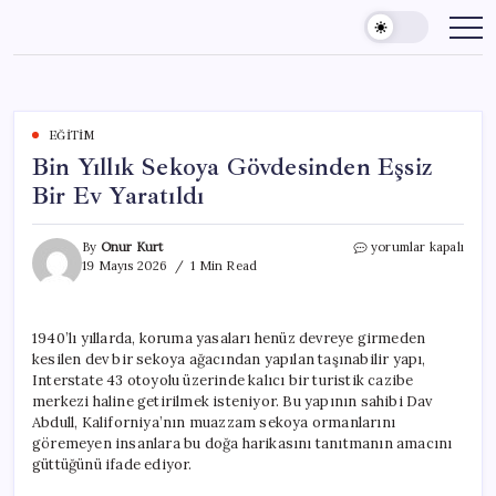
Skip
to
content
EĞITIM
Bin Yıllık Sekoya Gövdesinden Eşsiz
Bir Ev Yaratıldı
Bin
By
Onur Kurt
yorumlar kapalı
Yıllık
19 Mayıs 2026
1 Min Read
Sekoya
Gövdesinden
Eşsiz
1940’lı yıllarda, koruma yasaları henüz devreye girmeden
Bir
kesilen dev bir sekoya ağacından yapılan taşınabilir yapı,
Ev
Yaratıldı
Interstate 43 otoyolu üzerinde kalıcı bir turistik cazibe
için
merkezi haline getirilmek isteniyor. Bu yapının sahibi Dav
Abdull, Kaliforniya’nın muazzam sekoya ormanlarını
göremeyen insanlara bu doğa harikasını tanıtmanın amacını
güttüğünü ifade ediyor.