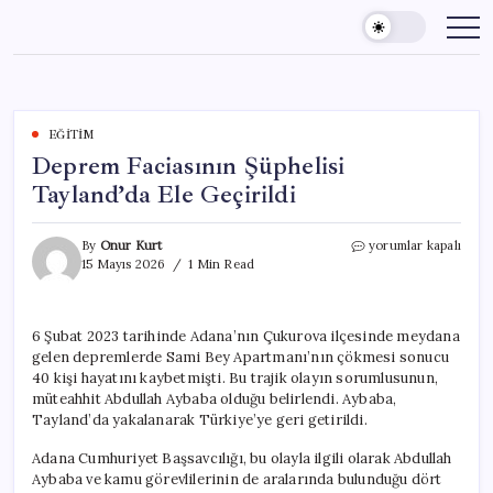
Skip
to
content
EĞITIM
Deprem Faciasının Şüphelisi
Tayland’da Ele Geçirildi
Deprem
By
Onur Kurt
yorumlar kapalı
Faciasının
15 Mayıs 2026
1 Min Read
Şüphelisi
Tayland’da
Ele
6 Şubat 2023 tarihinde Adana’nın Çukurova ilçesinde meydana
Geçirildi
gelen depremlerde Sami Bey Apartmanı’nın çökmesi sonucu
için
40 kişi hayatını kaybetmişti. Bu trajik olayın sorumlusunun,
müteahhit Abdullah Aybaba olduğu belirlendi. Aybaba,
Tayland’da yakalanarak Türkiye’ye geri getirildi.
Adana Cumhuriyet Başsavcılığı, bu olayla ilgili olarak Abdullah
Aybaba ve kamu görevlilerinin de aralarında bulunduğu dört