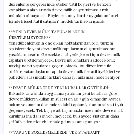
düzenleme çerçevesinde oteller, tatil köyleri ve benzeri
konaklama alanlarında devre mülk oluşturulması artık
mümkün olmayacak. Böylece uzun yıllardır uygulanan “otel
içinde hisseli tatil satışları” modeli tarihe karışacak.
**YENİ DEVRE MÜLK TAPULARI ARTIK
ÜRETİLEMEYECEK**
Yeni düzenlemenin öne çıkan noktalarından biri, turizm
tesislerinde yeni devre mülk tapularının oluşturulmasının
yasaklanmasıdır. Gelecekte tatil yerleşkeleri için devre mülk
tapuları üretilemeyecek. Devre mülk hakları sadece konut
niteliğindeki yapılarda geçerli olacak. Bu düzenleme ile
birlikte, vatandaşların tapulu devre mülk ile tatil üyelikleri ve
paketleri arasındaki farkları daha iyi anlaması hedefleniyor.
**DEVRE MÜLKLERDE YENİ KURALLAR GETİRİLDİ**
Bakanlık tarafından uygulamaya alınan yeni kurallara göre
devre mülklerin kullanım süresi en az 7 gün olmalıdır. Ayrıca,
bakım ve onarım dönemleri dahil toplam kullanım süresi 1 yılı
geçemeyecek. Tek kişiye ait taşınmazlar üzerinde devre mülk
kurulmasına da izin verilmeyecek, bu sayede sistemin daha
şeffaf ve denetlenebilir hale gelmesi amaçlanıyor.
**TAPU VE SÖZLEŞMELERDE TEK STANDART