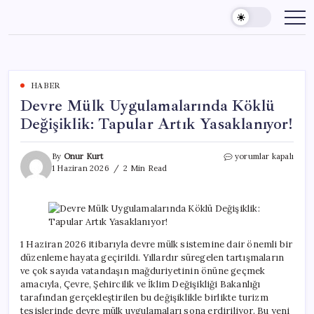
Skip
to
content
HABER
Devre Mülk Uygulamalarında Köklü
Değişiklik: Tapular Artık Yasaklanıyor!
Devre
By
Onur Kurt
yorumlar kapalı
Mülk
1 Haziran 2026
2 Min Read
Uygulamalarında
Köklü
Değişiklik:
Tapular
Artık
Yasaklanıyor!
1 Haziran 2026 itibarıyla devre mülk sistemine dair önemli bir
için
düzenleme hayata geçirildi. Yıllardır süregelen tartışmaların
ve çok sayıda vatandaşın mağduriyetinin önüne geçmek
amacıyla, Çevre, Şehircilik ve İklim Değişikliği Bakanlığı
tarafından gerçekleştirilen bu değişiklikle birlikte turizm
tesislerinde devre mülk uygulamaları sona erdiriliyor. Bu yeni