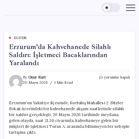
Skip
to
content
EĞITIM
Erzurum’da Kahvehanede Silahlı
Saldırı: İşletmeci Bacaklarından
Yaralandı
Erzurum’da
By
Onur Kurt
yorumlar kapalı
Kahvehanede
20 Mayıs 2026
1 Min Read
Silahlı
Saldırı:
İşletmeci
Erzurum’un Yakutiye ilçesinde, Kurtuluş Mahallesi 2. Siteler
Bacaklarından
Sokak üzerindeki bir kahvehanede akşam saatlerinde silahlı
Yaralandı
için
bir saldırı gerçekleşti. 20 Mayıs 2026 tarihinde meydana
gelen olayda, saat 21.30 civarında, kahvehaneye gelen bir
müşteri ile işletmeci Turan A. arasında bilinmeyen bir sebeple
tartışma çıktı.