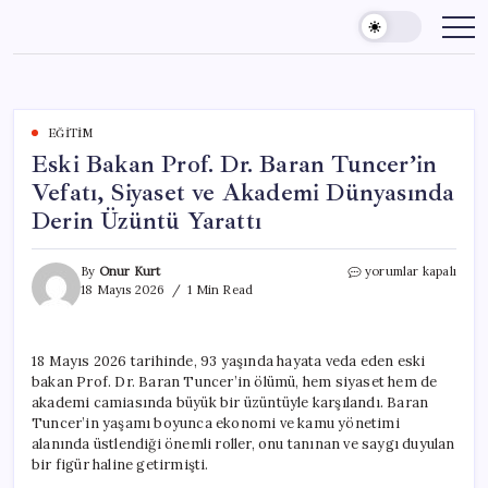
Skip
to
content
EĞITIM
Eski Bakan Prof. Dr. Baran Tuncer’in
Vefatı, Siyaset ve Akademi Dünyasında
Derin Üzüntü Yarattı
Eski
By
Onur Kurt
yorumlar kapalı
Bakan
18 Mayıs 2026
1 Min Read
Prof.
Dr.
Baran
18 Mayıs 2026 tarihinde, 93 yaşında hayata veda eden eski
Tuncer’in
bakan Prof. Dr. Baran Tuncer’in ölümü, hem siyaset hem de
Vefatı,
Siyaset
akademi camiasında büyük bir üzüntüyle karşılandı. Baran
ve
Tuncer’in yaşamı boyunca ekonomi ve kamu yönetimi
Akademi
alanında üstlendiği önemli roller, onu tanınan ve saygı duyulan
Dünyasında
bir figür haline getirmişti.
Derin