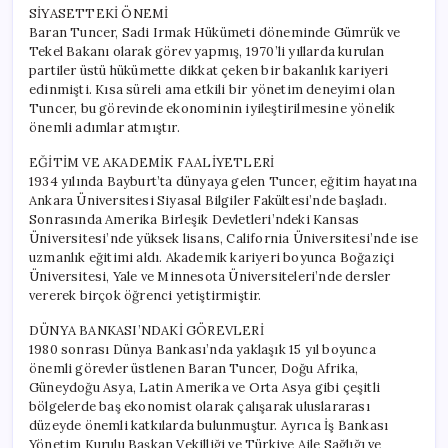
Üzüntü
SİYASETTEKİ ÖNEMİ
Yarattı
Baran Tuncer, Sadi Irmak Hükümeti döneminde Gümrük ve
için
Tekel Bakanı olarak görev yapmış, 1970’li yıllarda kurulan
partiler üstü hükümette dikkat çeken bir bakanlık kariyeri
edinmişti. Kısa süreli ama etkili bir yönetim deneyimi olan
Tuncer, bu görevinde ekonominin iyileştirilmesine yönelik
önemli adımlar atmıştır.
EĞİTİM VE AKADEMİK FAALİYETLERİ
1934 yılında Bayburt’ta dünyaya gelen Tuncer, eğitim hayatına
Ankara Üniversitesi Siyasal Bilgiler Fakültesi’nde başladı.
Sonrasında Amerika Birleşik Devletleri’ndeki Kansas
Üniversitesi’nde yüksek lisans, California Üniversitesi’nde ise
uzmanlık eğitimi aldı. Akademik kariyeri boyunca Boğaziçi
Üniversitesi, Yale ve Minnesota Üniversiteleri’nde dersler
vererek birçok öğrenci yetiştirmiştir.
DÜNYA BANKASI’NDAKİ GÖREVLERİ
1980 sonrası Dünya Bankası’nda yaklaşık 15 yıl boyunca
önemli görevler üstlenen Baran Tuncer, Doğu Afrika,
Güneydoğu Asya, Latin Amerika ve Orta Asya gibi çeşitli
bölgelerde baş ekonomist olarak çalışarak uluslararası
düzeyde önemli katkılarda bulunmuştur. Ayrıca İş Bankası
Yönetim Kurulu Başkan Vekilliği ve Türkiye Aile Sağlığı ve