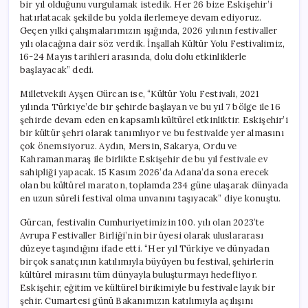
bir yıl olduğunu vurgulamak istedik. Her 26 bize Eskişehir’i
hatırlatacak şekilde bu yolda ilerlemeye devam ediyoruz.
Geçen yılki çalışmalarımızın ışığında, 2026 yılının festivaller
yılı olacağına dair söz verdik. İnşallah Kültür Yolu Festivalimiz,
16-24 Mayıs tarihleri arasında, dolu dolu etkinliklerle
başlayacak” dedi.
Milletvekili Ayşen Gürcan ise, “Kültür Yolu Festivali, 2021
yılında Türkiye’de bir şehirde başlayan ve bu yıl 7 bölge ile 16
şehirde devam eden en kapsamlı kültürel etkinliktir. Eskişehir’i
bir kültür şehri olarak tanımlıyor ve bu festivalde yer almasını
çok önemsiyoruz. Aydın, Mersin, Sakarya, Ordu ve
Kahramanmaraş ile birlikte Eskişehir de bu yıl festivale ev
sahipliği yapacak. 15 Kasım 2026’da Adana’da sona erecek
olan bu kültürel maraton, toplamda 234 güne ulaşarak dünyada
en uzun süreli festival olma unvanını taşıyacak” diye konuştu.
Gürcan, festivalin Cumhuriyetimizin 100. yılı olan 2023’te
Avrupa Festivaller Birliği’nin bir üyesi olarak uluslararası
düzeye taşındığını ifade etti. “Her yıl Türkiye ve dünyadan
birçok sanatçının katılımıyla büyüyen bu festival, şehirlerin
kültürel mirasını tüm dünyayla buluşturmayı hedefliyor.
Eskişehir, eğitim ve kültürel birikimiyle bu festivale layık bir
şehir. Cumartesi günü Bakanımızın katılımıyla açılışını