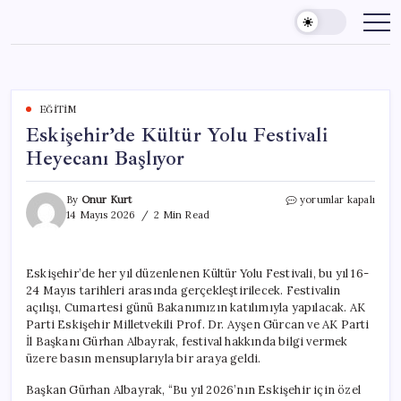
Skip
to
content
EĞITIM
Eskişehir’de Kültür Yolu Festivali
Heyecanı Başlıyor
Eskişehir’de
By
Onur Kurt
yorumlar kapalı
Kültür
14 Mayıs 2026
2 Min Read
Yolu
Festivali
Heyecanı
Eskişehir’de her yıl düzenlenen Kültür Yolu Festivali, bu yıl 16-
Başlıyor
24 Mayıs tarihleri arasında gerçekleştirilecek. Festivalin
için
açılışı, Cumartesi günü Bakanımızın katılımıyla yapılacak. AK
Parti Eskişehir Milletvekili Prof. Dr. Ayşen Gürcan ve AK Parti
İl Başkanı Gürhan Albayrak, festival hakkında bilgi vermek
üzere basın mensuplarıyla bir araya geldi.
Başkan Gürhan Albayrak, “Bu yıl 2026’nın Eskişehir için özel