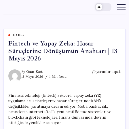
Skip
to
content
HABER
Fintech ve Yapay Zeka: Hasar
Süreçlerine Dönüşümün Anahtarı | 13
Mayıs 2026
Fintech
By
Onur Kurt
yorumlar kapalı
ve
13 Mayıs 2026
1 Min Read
Yapay
Zeka:
Hasar
Finansal teknoloji (fintech) sektörü, yapay zeka (YZ)
Süreçlerine
uygulamaları ile birleşerek hasar süreçlerinde köklü
Dönüşümün
Anahtarı
değişiklikler yaratmaya devam ediyor. Mobil bankacılık,
|
nesnelerin interneti (IoT), yeni nesil ödeme sistemleri ve
13
blockchain gibi teknolojiler, finans dünyasında devrim
Mayıs
niteliğinde yenilikler sunuyor.
2026