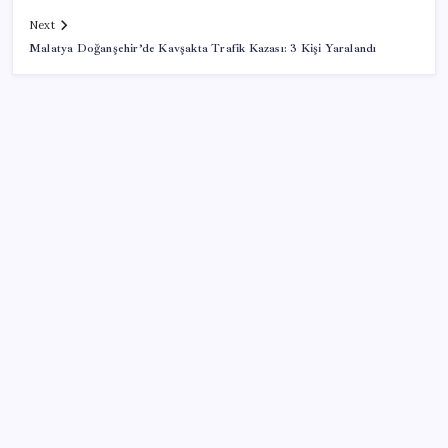
Next
Malatya Doğanşehir’de Kavşakta Trafik Kazası: 3 Kişi Yaralandı
SON YAZILAR
TBMM Adalet Komisyonu’nda çerçeve yasa
tartışmalarla başladı: Komisyonda ‘yasa’ atışması
28 ilde CHP’li başkan kalmadı! YENİ Parti’ye geçen
CHP’li belediye başkanı sayısı belli oldu: ‘Ay sonu
300’ü geçecek…’
ABD ile ticaret gerilimine rağmen artış: Çin malları