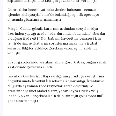
kapsamında toplam 25 kişi için gözaltı kararı verilmişti.
Cabas, daha önce hayatını kaybeden babasının cenaze
işlemleri dolayısıyla İzmir’de bulunduğu için ilk operasyon
sırasında gözaltına alınamamıştı.
Mirgün Cabas, gözaltı kararının ardından sosyal medya
üzerinden yaptığı açıklamada, durumdan basından haberdar
olduğunu ifade etti. “Dün babamı kaybettim, cenazesi için
İzmir’deyim. Avukatlarım soruşturma makamıyla irtibat
kuruyor. Bilgiler geldikçe gerekeni yapacağım,” şeklinde
konuştu.
Sözcü gazetesinde yer alan habere göre, Cabas, bugün sabah
saatlerinde gözaltına alındı.
Bakırköy Cumhuriyet Başsavcılığı’nın yürüttüğü soruşturma
doğrultusunda İstanbul İl Jandarma Komutanlığı, İstanbul ve
Muğla’da eş zamanlı operasyonlar gerçekleştirmiş ve
aralarında şarkıcı Mabel Matiz, yazar Feyza Civelek ve iş
insanı Volkan Bahçekapalı’nın da bulunduğu çok sayıda ünlü
gözaltına alınmıştı.