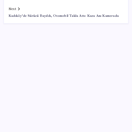
Next
Kadıköy’de Sürücü Bayıldı, Otomobil Takla Attı: Kaza Anı Kamerada
SON YAZILAR
TBMM Adalet Komisyonu’nda çerçeve yasa
tartışmalarla başladı: Komisyonda ‘yasa’ atışması
28 ilde CHP’li başkan kalmadı! YENİ Parti’ye geçen
CHP’li belediye başkanı sayısı belli oldu: ‘Ay sonu
300’ü geçecek…’
ABD ile ticaret gerilimine rağmen artış: Çin malları