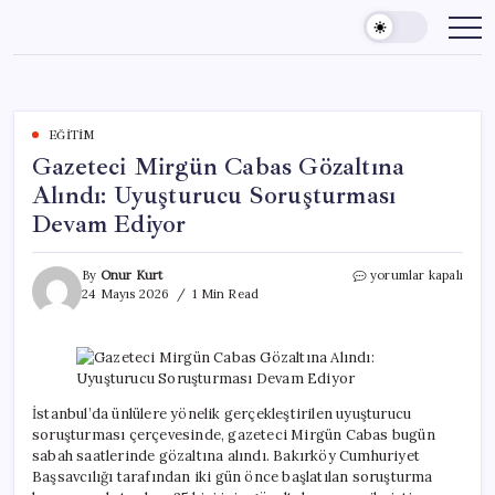
Skip
to
content
EĞITIM
Gazeteci Mirgün Cabas Gözaltına
Alındı: Uyuşturucu Soruşturması
Devam Ediyor
Gazeteci
By
Onur Kurt
yorumlar kapalı
Mirgün
24 Mayıs 2026
1 Min Read
Cabas
Gözaltına
Alındı:
Uyuşturucu
Soruşturması
Devam
İstanbul’da ünlülere yönelik gerçekleştirilen uyuşturucu
Ediyor
soruşturması çerçevesinde, gazeteci Mirgün Cabas bugün
için
sabah saatlerinde gözaltına alındı. Bakırköy Cumhuriyet
Başsavcılığı tarafından iki gün önce başlatılan soruşturma