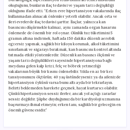
oluştuğunu, bunların ilaç tedavisi ve yaşam tarzı değişikliği
olduğunu ifade etti. “Erken evre hipertansiyon vakalarında ilaç
kullanmadan alınacak önlemler yeterli olabilir. Ancak orta ve
ileri evrelerde ilaç tedavisi şarttır. İlaçlar, yalnızca kan
basıncını düşürmekle kalmaz, aynı zamanda organ hasarını
önlemede de önemli bir rol oynar. Günlük tuz tüketimini 5
gramın altına indirmek, haftada 150 dakika düzenli aerobik
egzersiz yapmak, sağlıklı bir kiloyu korumak, alkol tüketimini
sınırlamak ve sigarayı bırakmak, kan basıncını kontrol altında
tutmada etkili yöntemlerdir. Düzenli kan basıncı ölçümü ve
yaşam tarzı değişiklikleri sayesinde hipertansiyona bağlı
meydana gelen kalp krizi, felç ve böbrek yetmezliği
vakalarının büyük bir kısmı önlenebilir. Yılda en az bir kez
tansiyonunuzu ölçtürün; 40 yaş üstündeyseniz ya da ailenizde
hipertansiyon öyküsü varsa bunu altı ayda bir tekrarlayın.
Belirti beklemeden harekete geçmek, hayat kurtarıcı olabilir.
Çünkü hipertansiyon sessiz ilerler, ancak yol açtığı zararlar
sessiz değildir. Şüphe duyduğunuzda bir kardiyoloji uzmanına
başvurmayı ihmal etmeyin; erken tanı, sağlıklı bir geleceğin en
önemli güvencesidir.”