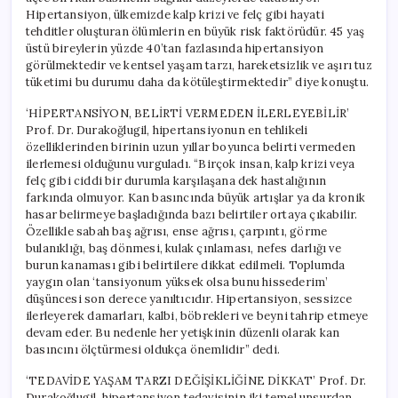
Hipertansiyon, ülkemizde kalp krizi ve felç gibi hayati
tehditler oluşturan ölümlerin en büyük risk faktörüdür. 45 yaş
üstü bireylerin yüzde 40’tan fazlasında hipertansiyon
görülmektedir ve kentsel yaşam tarzı, hareketsizlik ve aşırı tuz
tüketimi bu durumu daha da kötüleştirmektedir” diye konuştu.
‘HİPERTANSİYON, BELİRTİ VERMEDEN İLERLEYEBİLİR’
Prof. Dr. Durakoğlugil, hipertansiyonun en tehlikeli
özelliklerinden birinin uzun yıllar boyunca belirti vermeden
ilerlemesi olduğunu vurguladı. “Birçok insan, kalp krizi veya
felç gibi ciddi bir durumla karşılaşana dek hastalığının
farkında olmuyor. Kan basıncında büyük artışlar ya da kronik
hasar belirmeye başladığında bazı belirtiler ortaya çıkabilir.
Özellikle sabah baş ağrısı, ense ağrısı, çarpıntı, görme
bulanıklığı, baş dönmesi, kulak çınlaması, nefes darlığı ve
burun kanaması gibi belirtilere dikkat edilmeli. Toplumda
yaygın olan ‘tansiyonum yüksek olsa bunu hissederim’
düşüncesi son derece yanıltıcıdır. Hipertansiyon, sessizce
ilerleyerek damarları, kalbi, böbrekleri ve beyni tahrip etmeye
devam eder. Bu nedenle her yetişkinin düzenli olarak kan
basıncını ölçtürmesi oldukça önemlidir” dedi.
‘TEDAVİDE YAŞAM TARZI DEĞİŞİKLİĞİNE DİKKAT’ Prof. Dr.
Durakoğlugil, hipertansiyon tedavisinin iki temel unsurdan