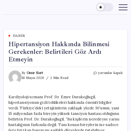
Skip
to
content
HABER
Hipertansiyon Hakkında Bilinmesi
Gerekenler: Belirtileri Göz Ardı
Etmeyin
Hipertansiyon
By
Onur Kurt
yorumlar kapalı
Hakkında
18 Mayıs 2026
2 Min Read
Bilinmesi
Gerekenler:
Belirtileri
Kardiyoloji uzmanı Prof. Dr. Emre Durakoğlugil,
Göz
hipertansiyonun gizli tehlikeleri hakkında önemli bilgiler
Ardı
Etmeyin
verdi. Türkiye’deki yetişkinlerin yaklaşık yüzde 30’unun, yani
için
15 milyondan fazla bireyin yüksek tansiyon hastası olduğunu
belirten Prof. Dr. Durakoğlugil, “Bu kişilerin neredeyse yarısı
hastalığının farkında değil. Tanı konan bireylerin ise sadece
üçte biri kan basıncını sağlıklı düzeylerde tutabiliyor.