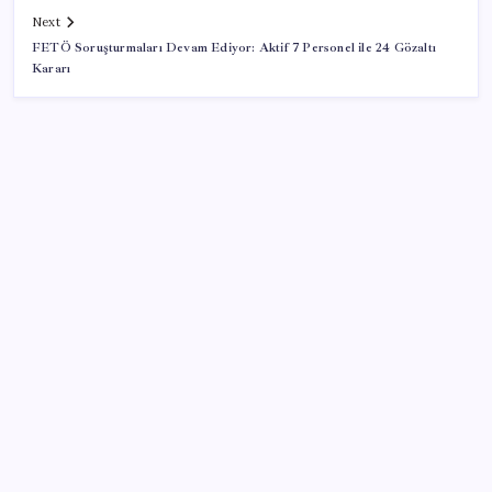
Next
FETÖ Soruşturmaları Devam Ediyor: Aktif 7 Personel ile 24 Gözaltı
Kararı
SON YAZILAR
Otomotiv devinin Türkiye şubesi sarsıldı: Sabah
uyandıklarında inanamadılar
Fazla sodyum sinsice sağlığı olumsuz etkiliyor!
Tansiyonu yükseltip vücuda su tutturuyor
Resmi açıklama geldi: YENİ Parti’ye ne kadar bağış