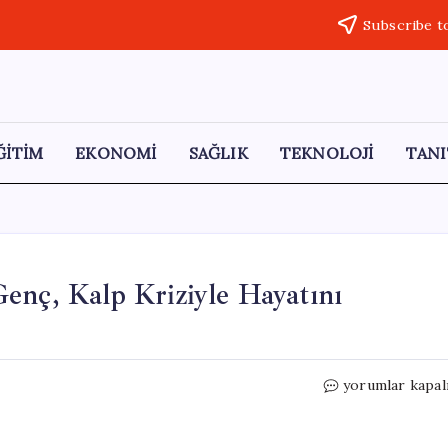
Subscribe t
ĞİTİM
EKONOMİ
SAĞLIK
TEKNOLOJİ
TANI
enç, Kalp Kriziyle Hayatını
Kardeşinin
yorumlar kapal
Hayatını
Kurtaran
Genç,