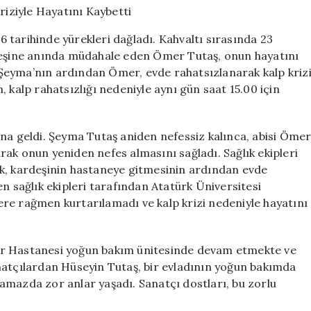
Kalp
Kriziyle
 tarihinde yürekleri dağladı. Kahvaltı sırasında 23
Hayatını
rdeşine anında müdahale eden Ömer Tutaş, onun hayatını
Kaybetti
Şeyma’nın ardından Ömer, evde rahatsızlanarak kalp kriz
için
 kalp rahatsızlığı nedeniyle aynı gün saat 15.00 için
ana geldi. Şeyma Tutaş aniden nefessiz kalınca, abisi Öme
ak onun yeniden nefes almasını sağladı. Sağlık ekipleri
ak, kardeşinin hastaneye gitmesinin ardından evde
n sağlık ekipleri tarafından Atatürk Üniversitesi
re rağmen kurtarılamadı ve kalp krizi nedeniyle hayatını
ir Hastanesi yoğun bakım ünitesinde devam etmekte ve
natçılardan Hüseyin Tutaş, bir evladının yoğun bakımda
amazda zor anlar yaşadı. Sanatçı dostları, bu zorlu