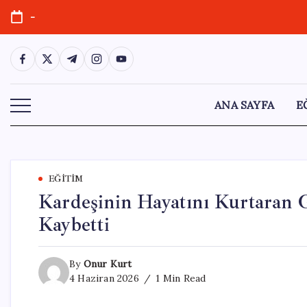
Skip
-
to
content
https://www.facebook.com/
https://twitter.com/
https://t.me/
https://www.instagram.com/
https://youtube.com/
ANA SAYFA
E
EĞITIM
Kardeşinin Hayatını Kurtaran G
Kaybetti
By
Onur Kurt
4 Haziran 2026
1 Min Read