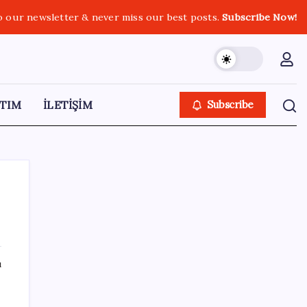
o our newsletter & never miss our best posts.
Subscribe Now!
TIM
İLETİŞİM
Subscribe
SON YAZILAR
ı
Fazla sodyum sinsice sağlığı olumsuz
etkiliyor! Tansiyonu yükseltip vücuda su