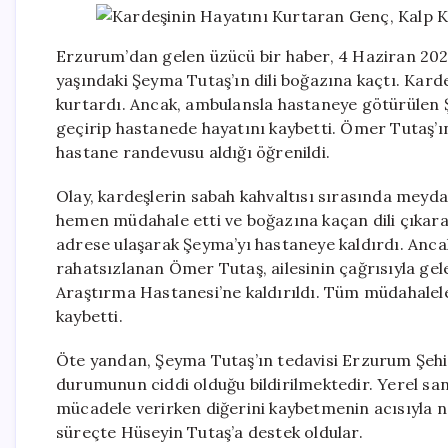
Erzurum’dan gelen üzücü bir haber, 4 Haziran 2026
yaşındaki Şeyma Tutaş’ın dili boğazına kaçtı. Ka
kurtardı. Ancak, ambulansla hastaneye götürülen 
geçirip hastanede hayatını kaybetti. Ömer Tutaş’ın,
hastane randevusu aldığı öğrenildi.
Olay, kardeşlerin sabah kahvaltısı sırasında meyd
hemen müdahale etti ve boğazına kaçan dili çıkarar
adrese ulaşarak Şeyma’yı hastaneye kaldırdı. Anc
rahatsızlanan Ömer Tutaş, ailesinin çağrısıyla gele
Araştırma Hastanesi’ne kaldırıldı. Tüm müdahalele
kaybetti.
Öte yandan, Şeyma Tutaş’ın tedavisi Erzurum Şeh
durumunun ciddi olduğu bildirilmektedir. Yerel sa
mücadele verirken diğerini kaybetmenin acısıyla n
süreçte Hüseyin Tutaş’a destek oldular.