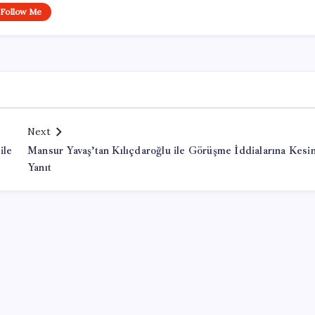
Follow Me
Next
ile
Mansur Yavaş’tan Kılıçdaroğlu ile Görüşme İddialarına Kesi
Yanıt
Office Lisans Satın Al