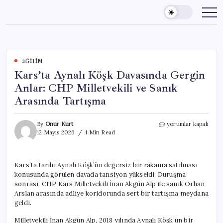
Skip
to
content
EĞITIM
Kars’ta Aynalı Köşk Davasında Gergin
Anlar: CHP Milletvekili ve Sanık
Arasında Tartışma
Kars’ta
By
Onur Kurt
yorumlar kapalı
Aynalı
12 Mayıs 2026
1 Min Read
Köşk
Davasında
Gergin
Kars’ta tarihi Aynalı Köşk’ün değersiz bir rakama satılması
Anlar:
konusunda görülen davada tansiyon yükseldi. Duruşma
CHP
Milletvekili
sonrası, CHP Kars Milletvekili İnan Akgün Alp ile sanık Orhan
ve
Arslan arasında adliye koridorunda sert bir tartışma meydana
Sanık
geldi.
Arasında
Tartışma
Milletvekili İnan Akgün Alp, 2018 yılında Aynalı Köşk’ün bir