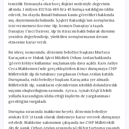
için
temizlik firmasıyla olan borç ilişkisi nedeniyle değerinin
altında, 1 milyon 832 bin 486 lira 45 kuruşa satıldığını iddia
ederek, bu olayda ihmali bulunan kamu görevlileri hakkında
suç duyurusunda bulundu. İçişleri Bakanlığı’nın soruşturma
izni vermemesi üzerine Alp, konuyu Danıştay’a taşıdı.
Danıştay 1’inci Dairesi, Alp’in itirazını haklı bularak durumu
yeniden değerlendirip, yürütülen soruşturmanın devam
etmesine karar verdi.
Bu süreç sonucunda, dönemin belediye başkanı Murtaza
Karaçanta ve Hukuk İşleri Müdürü Orhan Arslan hakkında
‘görevi kötüye kullanma’ suçlamasıyla dava açıldı. Kars Asliye
Ceza Mahkemesi’nde gerçekleştirilen ikinci duruşmaya CHP
Milletvekili Alp ile tutuksuz yargılanan Orhan Arslan katıldı.
Duruşmada, eski belediye başkanı Karaçanta yer almadı.
Milletvekili Alp, sanıkların eylemlerinin nitelikli dolandırıcılık
suçunu oluşturduğunu savundu. Ayrıca, Aynalı Köşk’ü hileli
yollarla kazandığını iddia ettiği kişilerin de yargılanması
gerektiğini vurguladı.
Duruşma sırasında mahkeme heyeti, dönemin belediye
avukatı S.D.’yi tanık olarak dinlemeye karar vererek duruşmayı
erteledi. Mahkeme salonunun çıkışında ise CHP Milletvekili
Alp ile sanık Orhan Arslan arasında sözlü bir tartışma yaşandı.