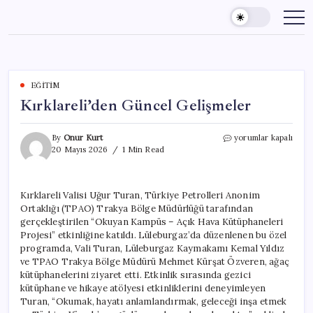
Skip
to
content
EĞITIM
Kırklareli’den Güncel Gelişmeler
Kırklareli’den
By
Onur Kurt
yorumlar kapalı
Güncel
20 Mayıs 2026
1 Min Read
Gelişmeler
için
Kırklareli Valisi Uğur Turan, Türkiye Petrolleri Anonim
Ortaklığı (TPAO) Trakya Bölge Müdürlüğü tarafından
gerçekleştirilen “Okuyan Kampüs – Açık Hava Kütüphaneleri
Projesi” etkinliğine katıldı. Lüleburgaz’da düzenlenen bu özel
programda, Vali Turan, Lüleburgaz Kaymakamı Kemal Yıldız
ve TPAO Trakya Bölge Müdürü Mehmet Kürşat Özveren, ağaç
kütüphanelerini ziyaret etti. Etkinlik sırasında gezici
kütüphane ve hikaye atölyesi etkinliklerini deneyimleyen
Turan, “Okumak, hayatı anlamlandırmak, geleceği inşa etmek