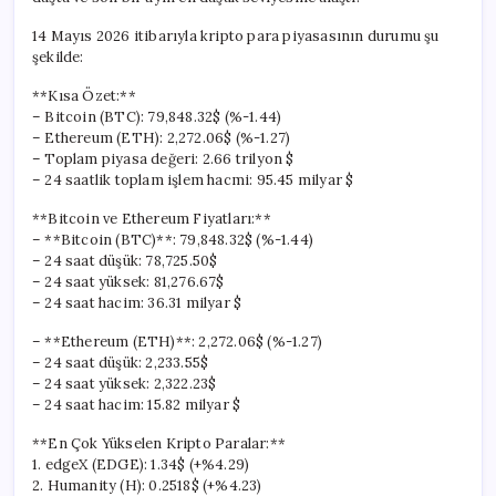
Seviyesinde
için
14 Mayıs 2026 itibarıyla kripto para piyasasının durumu şu
şekilde:
**Kısa Özet:**
– Bitcoin (BTC): 79,848.32$ (%-1.44)
– Ethereum (ETH): 2,272.06$ (%-1.27)
– Toplam piyasa değeri: 2.66 trilyon $
– 24 saatlik toplam işlem hacmi: 95.45 milyar $
**Bitcoin ve Ethereum Fiyatları:**
– **Bitcoin (BTC)**: 79,848.32$ (%-1.44)
– 24 saat düşük: 78,725.50$
– 24 saat yüksek: 81,276.67$
– 24 saat hacim: 36.31 milyar $
– **Ethereum (ETH)**: 2,272.06$ (%-1.27)
– 24 saat düşük: 2,233.55$
– 24 saat yüksek: 2,322.23$
– 24 saat hacim: 15.82 milyar $
**En Çok Yükselen Kripto Paralar:**
1. edgeX (EDGE): 1.34$ (+%4.29)
2. Humanity (H): 0.2518$ (+%4.23)