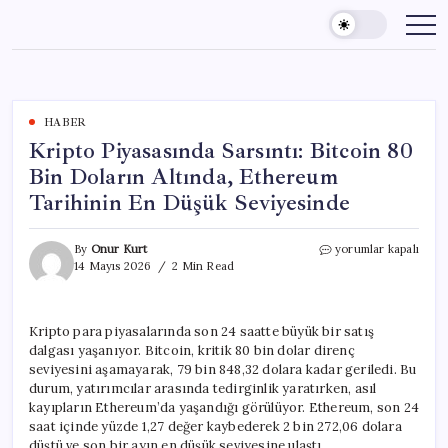
Skip
to
content
HABER
Kripto Piyasasında Sarsıntı: Bitcoin 80
Bin Doların Altında, Ethereum
Tarihinin En Düşük Seviyesinde
Kripto
By
Onur Kurt
yorumlar kapalı
Piyasasında
14 Mayıs 2026
2 Min Read
Sarsıntı:
Bitcoin
80
Kripto para piyasalarında son 24 saatte büyük bir satış
Bin
dalgası yaşanıyor. Bitcoin, kritik 80 bin dolar direnç
Doların
Altında,
seviyesini aşamayarak, 79 bin 848,32 dolara kadar geriledi. Bu
Ethereum
durum, yatırımcılar arasında tedirginlik yaratırken, asıl
Tarihinin
kayıpların Ethereum’da yaşandığı görülüyor. Ethereum, son 24
En
saat içinde yüzde 1,27 değer kaybederek 2 bin 272,06 dolara
Düşük
düştü ve son bir ayın en düşük seviyesine ulaştı.