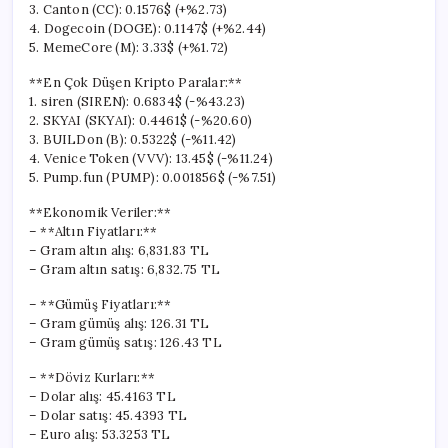
3. Canton (CC): 0.1576$ (+%2.73)
4. Dogecoin (DOGE): 0.1147$ (+%2.44)
5. MemeCore (M): 3.33$ (+%1.72)
**En Çok Düşen Kripto Paralar:**
1. siren (SIREN): 0.6834$ (-%43.23)
2. SKYAI (SKYAI): 0.4461$ (-%20.60)
3. BUILDon (B): 0.5322$ (-%11.42)
4. Venice Token (VVV): 13.45$ (-%11.24)
5. Pump.fun (PUMP): 0.001856$ (-%7.51)
**Ekonomik Veriler:**
– **Altın Fiyatları:**
– Gram altın alış: 6,831.83 TL
– Gram altın satış: 6,832.75 TL
– **Gümüş Fiyatları:**
– Gram gümüş alış: 126.31 TL
– Gram gümüş satış: 126.43 TL
– **Döviz Kurları:**
– Dolar alış: 45.4163 TL
– Dolar satış: 45.4393 TL
– Euro alış: 53.3253 TL