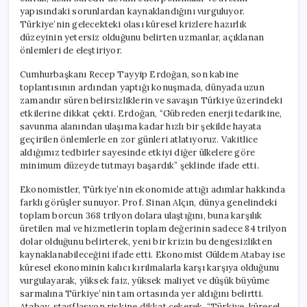
yapısındaki sorunlardan kaynaklandığını vurguluyor.
Türkiye’nin gelecekteki olası küresel krizlere hazırlık
düzeyinin yetersiz olduğunu belirten uzmanlar, açıklanan
önlemleri de eleştiriyor.
Cumhurbaşkanı Recep Tayyip Erdoğan, son kabine
toplantısının ardından yaptığı konuşmada, dünyada uzun
zamandır süren belirsizliklerin ve savaşın Türkiye üzerindeki
etkilerine dikkat çekti. Erdoğan, “Gübreden enerji tedarikine,
savunma alanından ulaşıma kadar hızlı bir şekilde hayata
geçirilen önlemlerle en zor günleri atlatıyoruz. Vakitlice
aldığımız tedbirler sayesinde etkiyi diğer ülkelere göre
minimum düzeyde tutmayı başardık” şeklinde ifade etti.
Ekonomistler, Türkiye’nin ekonomide attığı adımlar hakkında
farklı görüşler sunuyor. Prof. Sinan Alçın, dünya genelindeki
toplam borcun 368 trilyon dolara ulaştığını, buna karşılık
üretilen mal ve hizmetlerin toplam değerinin sadece 84 trilyon
dolar olduğunu belirterek, yeni bir krizin bu dengesizlikten
kaynaklanabileceğini ifade etti. Ekonomist Güldem Atabay ise
küresel ekonominin kalıcı kırılmalarla karşı karşıya olduğunu
vurgulayarak, yüksek faiz, yüksek maliyet ve düşük büyüme
sarmalına Türkiye’nin tam ortasında yer aldığını belirtti.
Atabay, stagflasyon riskine dikkat çekerek, “Türkiye, küresel