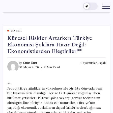
Skip
to
content
HABER
Küresel Riskler Artarken Türkiye
Ekonomisi Şoklara Hazır Değil:
Ekonomistlerden Eleştiriler**
Küresel
By
Onur Kurt
yorumlar kapalı
Riskler
20 Mayıs 2026
2 Min Read
Artarken
Türkiye
Ekonomisi
**
Şoklara
Jeopolitik gerginliklerin yükselmesiyle birlikte dünyada yeni
Hazır
Değil:
bir finansal kriz olasılığı üzerine tartışmalar yoğunlaşırken,
Ekonomistlerden
hükümet yetkilileri, küresel şoklara karşı gerekli tedbirlerin
Eleştiriler**
alındığını öne sürüyor. Ancak ekonomistler, Türkiye’nin
için
yaşadığı ekonomik zorlukların dışsal faktörlerden bağımsız
olarak, uzun süredir devam eden politikalar ve üretim