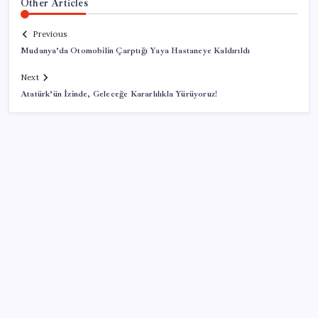
Other Articles
Previous
Mudanya’da Otomobilin Çarptığı Yaya Hastaneye Kaldırıldı
Next
Atatürk’ün İzinde, Geleceğe Kararlılıkla Yürüyoruz!
SON YAZILAR
28 ilde CHP’li başkan kalmadı! YENİ Parti’ye geçen
CHP’li belediye başkanı sayısı belli oldu: ‘Ay sonu
300’ü geçecek…’