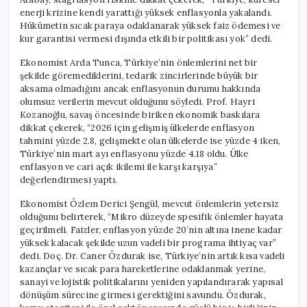
enerji krizine kendi yarattığı yüksek enflasyonla yakalandı.
Hükümetin sıcak paraya odaklanarak yüksek faiz ödemesi ve
kur garantisi vermesi dışında etkili bir politikası yok” dedi.
Ekonomist Arda Tunca, Türkiye’nin önlemlerini net bir
şekilde göremediklerini, tedarik zincirlerinde büyük bir
aksama olmadığını ancak enflasyonun durumu hakkında
olumsuz verilerin mevcut olduğunu söyledi. Prof. Hayri
Kozanoğlu, savaş öncesinde biriken ekonomik baskılara
dikkat çekerek, “2026 için gelişmiş ülkelerde enflasyon
tahmini yüzde 2.8, gelişmekte olan ülkelerde ise yüzde 4 iken,
Türkiye’nin mart ayı enflasyonu yüzde 4.18 oldu. Ülke
enflasyon ve cari açık ikilemi ile karşı karşıya”
değerlendirmesi yaptı.
Ekonomist Özlem Derici Şengül, mevcut önlemlerin yetersiz
olduğunu belirterek, “Mikro düzeyde spesifik önlemler hayata
geçirilmeli. Faizler, enflasyon yüzde 20’nin altına inene kadar
yüksek kalacak şekilde uzun vadeli bir programa ihtiyaç var”
dedi. Doç. Dr. Caner Özdurak ise, Türkiye’nin artık kısa vadeli
kazançlar ve sıcak para hareketlerine odaklanmak yerine,
sanayi ve lojistik politikalarını yeniden yapılandırarak yapısal
dönüşüm sürecine girmesi gerektiğini savundu. Özdurak,