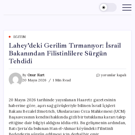
Skip
to
content
EĞITIM
Lahey’deki Gerilim Tırmanıyor: İsrail
Bakanından Filistinlilere Sürgün
Tehdidi
Lahey’deki
By
Onur Kurt
yorumlar kapalı
Gerilim
20 Mayıs 2026
1 Min Read
Tırmanıyor:
İsrail
Bakanından
20 Mayıs 2026 tarihinde yayınlanan Haaretz gazetesinin
Filistinlilere
haberine göre, aşırı sağ görüşleriyle bilinen İsrail İçişleri
Sürgün
Tehdidi
Bakanı Bezalel Smotrich, Uluslararası Ceza Mahkemesi (UCM)
için
Başsavcısının kendisi hakkında gizli bir tutuklama kararı talep
ettiğine dair bilgiyi aldığını iddia etti. Bu gelişmenin ardından,
Batı Şeria’da bulunan Han el-Ahmar köyündeki Filistinli
Bedevilerin sürgün edilmesi için derhal bir emir