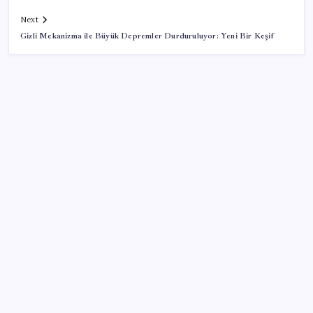
Next
Gizli Mekanizma ile Büyük Depremler Durduruluyor: Yeni Bir Keşif
SON YAZILAR
Otomotiv devinin Türkiye şubesi sarsıldı: Sabah
uyandıklarında inanamadılar
Fazla sodyum sinsice sağlığı olumsuz etkiliyor!
Tansiyonu yükseltip vücuda su tutturuyor
Resmi açıklama geldi: YENİ Parti’ye ne kadar bağış
yapıldı?