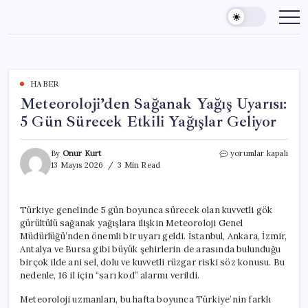
Skip
to
content
HABER
Meteoroloji’den Sağanak Yağış Uyarısı:
5 Gün Sürecek Etkili Yağışlar Geliyor
Meteoroloji’den
By
Onur Kurt
yorumlar kapalı
Sağanak
13 Mayıs 2026
3 Min Read
Yağış
Uyarısı:
5
Türkiye genelinde 5 gün boyunca sürecek olan kuvvetli gök
Gün
gürültülü sağanak yağışlara ilişkin Meteoroloji Genel
Sürecek
Etkili
Müdürlüğü’nden önemli bir uyarı geldi. İstanbul, Ankara, İzmir,
Yağışlar
Antalya ve Bursa gibi büyük şehirlerin de arasında bulunduğu
Geliyor
birçok ilde ani sel, dolu ve kuvvetli rüzgar riski söz konusu. Bu
için
nedenle, 16 il için “sarı kod” alarmı verildi.
Meteoroloji uzmanları, bu hafta boyunca Türkiye’nin farklı