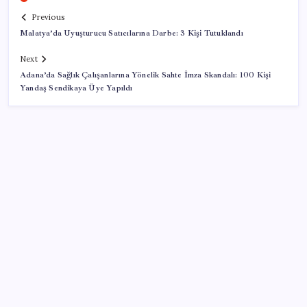
Previous
Malatya’da Uyuşturucu Satıcılarına Darbe: 3 Kişi Tutuklandı
Next
Adana’da Sağlık Çalışanlarına Yönelik Sahte İmza Skandalı: 100 Kişi
Yandaş Sendikaya Üye Yapıldı
SON YAZILAR
Otomotiv devinin Türkiye şubesi sarsıldı: Sabah
uyandıklarında inanamadılar
Fazla sodyum sinsice sağlığı olumsuz etkiliyor!