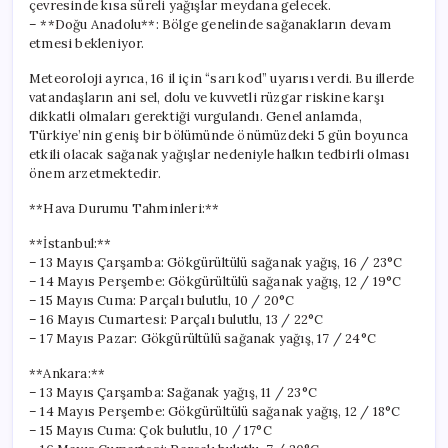
çevresinde kısa süreli yağışlar meydana gelecek.
– **Doğu Anadolu**: Bölge genelinde sağanakların devam
etmesi bekleniyor.
Meteoroloji ayrıca, 16 il için “sarı kod” uyarısı verdi. Bu illerde
vatandaşların ani sel, dolu ve kuvvetli rüzgar riskine karşı
dikkatli olmaları gerektiği vurgulandı. Genel anlamda,
Türkiye’nin geniş bir bölümünde önümüzdeki 5 gün boyunca
etkili olacak sağanak yağışlar nedeniyle halkın tedbirli olması
önem arzetmektedir.
**Hava Durumu Tahminleri:**
**İstanbul:**
– 13 Mayıs Çarşamba: Gökgürültülü sağanak yağış, 16 / 23°C
– 14 Mayıs Perşembe: Gökgürültülü sağanak yağış, 12 / 19°C
– 15 Mayıs Cuma: Parçalı bulutlu, 10 / 20°C
– 16 Mayıs Cumartesi: Parçalı bulutlu, 13 / 22°C
– 17 Mayıs Pazar: Gökgürültülü sağanak yağış, 17 / 24°C
**Ankara:**
– 13 Mayıs Çarşamba: Sağanak yağış, 11 / 23°C
– 14 Mayıs Perşembe: Gökgürültülü sağanak yağış, 12 / 18°C
– 15 Mayıs Cuma: Çok bulutlu, 10 / 17°C