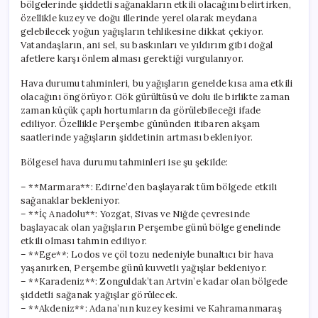
bölgelerinde şiddetli sağanakların etkili olacağını belirtirken,
özellikle kuzey ve doğu illerinde yerel olarak meydana
gelebilecek yoğun yağışların tehlikesine dikkat çekiyor.
Vatandaşların, ani sel, su baskınları ve yıldırım gibi doğal
afetlere karşı önlem alması gerektiği vurgulanıyor.
Hava durumu tahminleri, bu yağışların genelde kısa ama etkili
olacağını öngörüyor. Gök gürültüsü ve dolu ile birlikte zaman
zaman küçük çaplı hortumların da görülebileceği ifade
ediliyor. Özellikle Perşembe gününden itibaren akşam
saatlerinde yağışların şiddetinin artması bekleniyor.
Bölgesel hava durumu tahminleri ise şu şekilde:
– **Marmara**: Edirne’den başlayarak tüm bölgede etkili
sağanaklar bekleniyor.
– **İç Anadolu**: Yozgat, Sivas ve Niğde çevresinde
başlayacak olan yağışların Perşembe günü bölge genelinde
etkili olması tahmin ediliyor.
– **Ege**: Lodos ve çöl tozu nedeniyle bunaltıcı bir hava
yaşanırken, Perşembe günü kuvvetli yağışlar bekleniyor.
– **Karadeniz**: Zonguldak’tan Artvin’e kadar olan bölgede
şiddetli sağanak yağışlar görülecek.
– **Akdeniz**: Adana’nın kuzey kesimi ve Kahramanmaraş