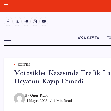
Skip
-
to
content
https://www.facebook.com/
https://twitter.com/
https://t.me/
https://www.instagram.com/
https://youtube.com/
ANA SAYFA
E
EĞITIM
Motosiklet Kazasında Trafik L
Hayatını Kayıp Etmedi
By
Onur Kurt
11 Mayıs 2026
1 Min Read