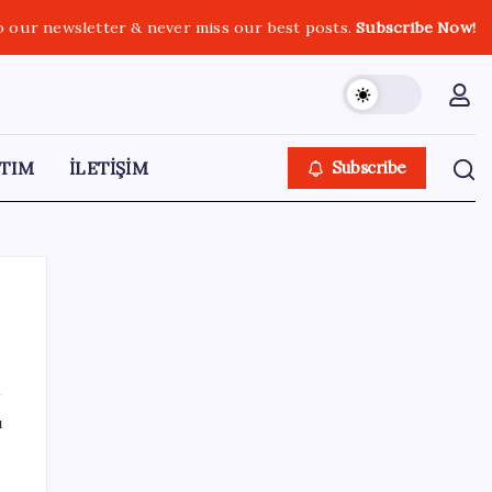
o our newsletter & never miss our best posts.
Subscribe Now!
TIM
İLETİŞİM
Subscribe
SON YAZILAR
ı
Resmi açıklama geldi: YENİ Parti’ye ne
kadar bağış yapıldı?