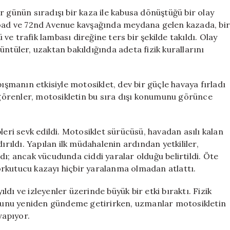
Asılı
r günün sıradışı bir kaza ile kabusa dönüştüğü bir olay
Kalan
Road ve 72nd Avenue kavşağında meydana gelen kazada, bir
Sürücü
e trafik lambası direğine ters bir şekilde takıldı. Olay
Hayatını
ntüler, uzaktan bakıldığında adeta fizik kurallarını
Kayıp
Etmedi
için
pışmanın etkisiyle motosiklet, dev bir güçle havaya fırladı
ı görenler, motosikletin bu sıra dışı konumunu görünce
leri sevk edildi. Motosiklet sürücüsü, havadan asılı kalan
ırıldı. Yapılan ilk müdahalenin ardından yetkililer,
dı; ancak vücudunda ciddi yaralar olduğu belirtildi. Öte
rkutucu kazayı hiçbir yaralanma olmadan atlattı.
dı ve izleyenler üzerinde büyük bir etki bıraktı. Fizik
nusunu yeniden gündeme getirirken, uzmanlar motosikletin
yapıyor.