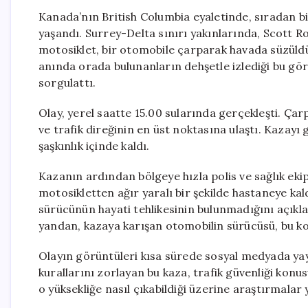
Kanada’nın British Columbia eyaletinde, sıradan bi
yaşandı. Surrey-Delta sınırı yakınlarında, Scott 
motosiklet, bir otomobile çarparak havada süzüldü v
anında orada bulunanların dehşetle izlediği bu görü
sorgulattı.
Olay, yerel saatte 15.00 sularında gerçekleşti. Çar
ve trafik direğinin en üst noktasına ulaştı. Kazay
şaşkınlık içinde kaldı.
Kazanın ardından bölgeye hızla polis ve sağlık ekip
motosikletten ağır yaralı bir şekilde hastaneye kald
sürücünün hayati tehlikesinin bulunmadığını açıkla
yandan, kazaya karışan otomobilin sürücüsü, bu ko
Olayın görüntüleri kısa sürede sosyal medyada yayıl
kurallarını zorlayan bu kaza, trafik güvenliği ko
o yüksekliğe nasıl çıkabildiği üzerine araştırmalar 