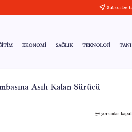
Subscribe t
ĞİTİM
EKONOMİ
SAĞLIK
TEKNOLOJİ
TANI
ambasına Asılı Kalan Sürücü
Motosiklet
yorumlar kapal
Kazasında
Trafik
Lambasına