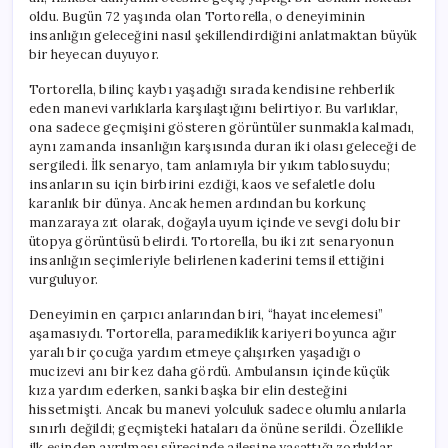
oldu. Bugün 72 yaşında olan Tortorella, o deneyiminin
insanlığın geleceğini nasıl şekillendirdiğini anlatmaktan büyük
bir heyecan duyuyor.
Tortorella, bilinç kaybı yaşadığı sırada kendisine rehberlik
eden manevi varlıklarla karşılaştığını belirtiyor. Bu varlıklar,
ona sadece geçmişini gösteren görüntüler sunmakla kalmadı,
aynı zamanda insanlığın karşısında duran iki olası geleceği de
sergiledi. İlk senaryo, tam anlamıyla bir yıkım tablosuydu;
insanların su için birbirini ezdiği, kaos ve sefaletle dolu
karanlık bir dünya. Ancak hemen ardından bu korkunç
manzaraya zıt olarak, doğayla uyum içinde ve sevgi dolu bir
ütopya görüntüsü belirdi. Tortorella, bu iki zıt senaryonun
insanlığın seçimleriyle belirlenen kaderini temsil ettiğini
vurguluyor.
Deneyimin en çarpıcı anlarından biri, “hayat incelemesi”
aşamasıydı. Tortorella, paramediklik kariyeri boyunca ağır
yaralı bir çocuğa yardım etmeye çalışırken yaşadığı o
mucizevi anı bir kez daha gördü. Ambulansın içinde küçük
kıza yardım ederken, sanki başka bir elin desteğini
hissetmişti. Ancak bu manevi yolculuk sadece olumlu anılarla
sınırlı değildi; geçmişteki hataları da önüne serildi. Özellikle
ilk eşinden ayrılması sürecinde ailesine yaşattığı zorluklar,