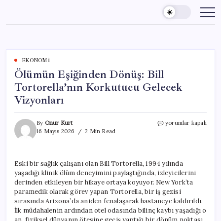
Skip
to
content
EKONOMI
Ölümün Eşiğinden Dönüş: Bill
Tortorella’nın Korkutucu Gelecek
Vizyonları
Ölümün
By
Onur Kurt
yorumlar kapalı
Eşiğinden
16 Mayıs 2026
2 Min Read
Dönüş:
Bill
Tortorella’nın
Eski bir sağlık çalışanı olan Bill Tortorella, 1994 yılında
Korkutucu
yaşadığı klinik ölüm deneyimini paylaştığında, izleyicilerini
Gelecek
Vizyonları
derinden etkileyen bir hikaye ortaya koyuyor. New York’ta
için
paramedik olarak görev yapan Tortorella, bir iş gezisi
sırasında Arizona’da aniden fenalaşarak hastaneye kaldırıldı.
İlk müdahalenin ardından otel odasında bilinç kaybı yaşadığı o
an, fiziksel dünyanın ötesine geçiş yaptığı bir dönüm noktası