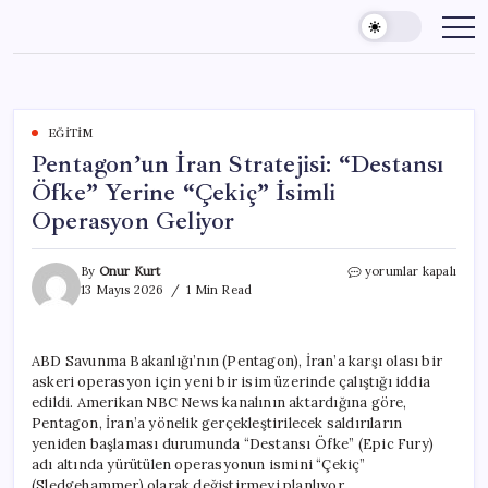
Skip
to
content
EĞITIM
Pentagon’un İran Stratejisi: “Destansı
Öfke” Yerine “Çekiç” İsimli
Operasyon Geliyor
Pentagon’un
By
Onur Kurt
yorumlar kapalı
İran
13 Mayıs 2026
1 Min Read
Stratejisi:
“Destansı
Öfke”
ABD Savunma Bakanlığı’nın (Pentagon), İran’a karşı olası bir
Yerine
askeri operasyon için yeni bir isim üzerinde çalıştığı iddia
“Çekiç”
İsimli
edildi. Amerikan NBC News kanalının aktardığına göre,
Operasyon
Pentagon, İran’a yönelik gerçekleştirilecek saldırıların
Geliyor
yeniden başlaması durumunda “Destansı Öfke” (Epic Fury)
için
adı altında yürütülen operasyonun ismini “Çekiç”
(Sledgehammer) olarak değiştirmeyi planlıyor.