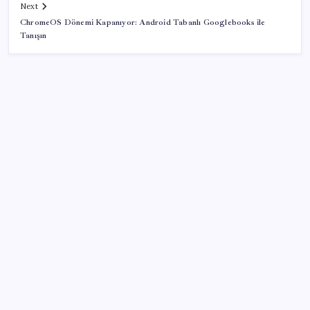
Next
ChromeOS Dönemi Kapanıyor: Android Tabanlı Googlebooks ile
Tanışın
SON YAZILAR
28 ilde CHP’li başkan kalmadı! YENİ Parti’ye geçen
CHP’li belediye başkanı sayısı belli oldu: ‘Ay sonu
300’ü geçecek…’
ABD ile ticaret gerilimine rağmen artış: Çin malları
tüm dünyayı sarıyor
Kapadokya’da dededen toruna uzanan hikâye: 136