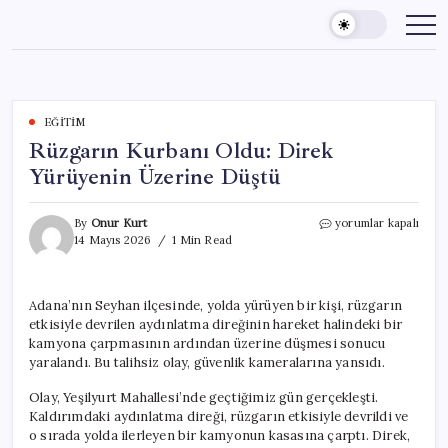
Skip
to
content
EĞITIM
Rüzgarın Kurbanı Oldu: Direk
Yürüyenin Üzerine Düştü
Rüzgarın
By
Onur Kurt
yorumlar kapalı
Kurbanı
14 Mayıs 2026
1 Min Read
Oldu:
Direk
Yürüyenin
Adana’nın Seyhan ilçesinde, yolda yürüyen bir kişi, rüzgarın
Üzerine
etkisiyle devrilen aydınlatma direğinin hareket halindeki bir
Düştü
için
kamyona çarpmasının ardından üzerine düşmesi sonucu
yaralandı. Bu talihsiz olay, güvenlik kameralarına yansıdı.
Olay, Yeşilyurt Mahallesi’nde geçtiğimiz gün gerçekleşti.
Kaldırımdaki aydınlatma direği, rüzgarın etkisiyle devrildi ve
o sırada yolda ilerleyen bir kamyonun kasasına çarptı. Direk,