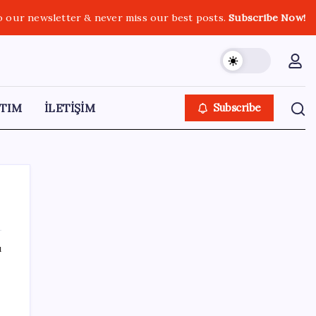
o our newsletter & never miss our best posts.
Subscribe Now!
TIM
İLETİŞİM
Subscribe
ı
SON YAZILAR
Otomotiv devinin Türkiye şubesi sarsıldı:
Sabah uyandıklarında inanamadılar