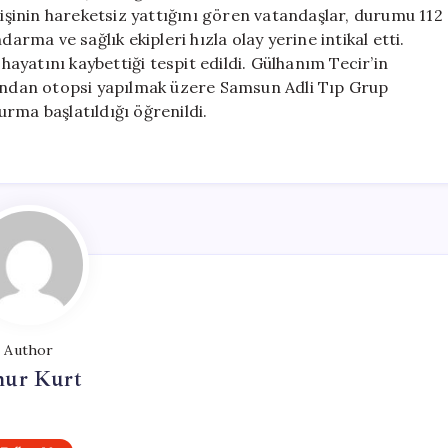
Kenarında
kişinin hareketsiz yattığını gören vatandaşlar, durumu 112
Hayatını
arma ve sağlık ekipleri hızla olay yerine intikal etti.
Kaybetti
 hayatını kaybettiği tespit edildi. Gülhanım Tecir’in
için
dından otopsi yapılmak üzere Samsun Adli Tıp Grup
turma başlatıldığı öğrenildi.
Author
ur Kurt