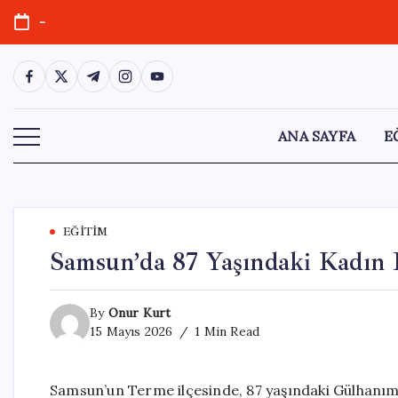
Skip
-
to
content
https://www.facebook.com/
https://twitter.com/
https://t.me/
https://www.instagram.com/
https://youtube.com/
ANA SAYFA
E
EĞITIM
Samsun’da 87 Yaşındaki Kadın 
By
Onur Kurt
15 Mayıs 2026
1 Min Read
Samsun’un Terme ilçesinde, 87 yaşındaki Gülhanım 