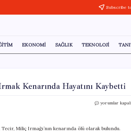
Subscribe t
ĞİTİM
EKONOMİ
SAĞLIK
TEKNOLOJİ
TANI
Irmak Kenarında Hayatını Kaybetti
Samsun’da
yorumlar kapal
87
Yaşındaki
Kadın
Irmak
Tecir, Miliç Irmağı’nın kenarında ölü olarak bulundu.