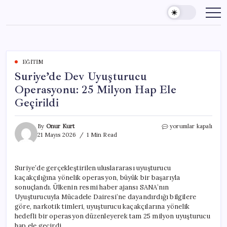
Skip
to
content
EĞITIM
Suriye’de Dev Uyuşturucu
Operasyonu: 25 Milyon Hap Ele
Geçirildi
Suriye’de
By
Onur Kurt
yorumlar kapalı
Dev
21 Mayıs 2026
1 Min Read
Uyuşturucu
Operasyonu:
25
Suriye’de gerçekleştirilen uluslararası uyuşturucu
Milyon
kaçakçılığına yönelik operasyon, büyük bir başarıyla
Hap
Ele
sonuçlandı. Ülkenin resmi haber ajansı SANA’nın
Geçirildi
Uyuşturucuyla Mücadele Dairesi’ne dayandırdığı bilgilere
için
göre, narkotik timleri, uyuşturucu kaçakçılarına yönelik
hedefli bir operasyon düzenleyerek tam 25 milyon uyuşturucu
hap ele geçirdi.