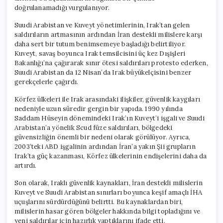
doğrulanamadığı vurgulanıyor.
Suudi Arabistan ve Kuveyt yönetimlerinin, Irak’tan gelen
saldırıların artmasının ardından İran destekli milislere karşı
daha sert bir tutum benimsemeye başladığı belirtiliyor.
Kuveyt, savaş boyunca Irak temsilcisini üç kez Dışişleri
Bakanlığı’na çağırarak sınır ötesi saldırıları protesto ederken,
Suudi Arabistan da 12 Nisan’da Irak büyükelçisini benzer
gerekçelerle çağırdı.
Körfez ülkeleri ile Irak arasındaki ilişkiler, güvenlik kaygıları
nedeniyle uzun süredir gergin bir yapıda. 1990 yılında
Saddam Hüseyin dönemindeki Irak’ın Kuveyt’i işgali ve Suudi
Arabistan’a yönelik Scud füze saldırıları, bölgedeki
güvensizliğin önemli bir nedeni olarak görülüyor. Ayrıca,
2003’teki ABD işgalinin ardından İran’a yakın Şii grupların
Irak’ta güç kazanması, Körfez ülkelerinin endişelerini daha da
artırdı.
Son olarak, Iraklı güvenlik kaynakları, İran destekli milislerin
Kuveyt ve Suudi Arabistan sınırları boyunca keşif amaçlı İHA
uçuşlarını sürdürdüğünü belirtti. Bu kaynaklardan biri,
milislerin hasar gören bölgeler hakkında bilgi topladığını ve
yeni saldırılar için hazırlık yaptıklarını ifade etti.