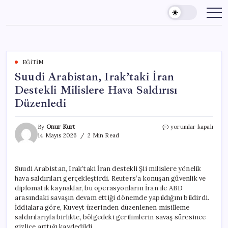
Skip
to
content
EĞITIM
Suudi Arabistan, Irak’taki İran
Destekli Milislere Hava Saldırısı
Düzenledi
Suudi
By
Onur Kurt
yorumlar kapalı
Arabistan,
14 Mayıs 2026
2 Min Read
Irak’taki
İran
Destekli
Suudi Arabistan, Irak’taki İran destekli Şii milislere yönelik
Milislere
hava saldırıları gerçekleştirdi. Reuters’a konuşan güvenlik ve
Hava
Saldırısı
diplomatik kaynaklar, bu operasyonların İran ile ABD
Düzenledi
arasındaki savaşın devam ettiği dönemde yapıldığını bildirdi.
için
İddialara göre, Kuveyt üzerinden düzenlenen misilleme
saldırılarıyla birlikte, bölgedeki gerilimlerin savaş süresince
gizlice arttığı kaydedildi.