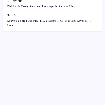
Previous
Türkiye’de Konut Satışları Nisan Ayında Zirveye Ulaştı
Next
Konya’da Yolcu Otobüsü TIR’a Çarptı: 1 Kişi Hayatını Kaybetti, 8
Yaralı
SON YAZILAR
Otomotiv devinin Türkiye şubesi sarsıldı: Sabah
uyandıklarında inanamadılar
Fazla sodyum sinsice sağlığı olumsuz etkiliyor!