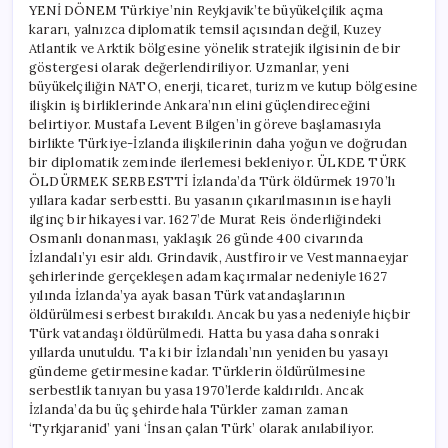
YENİ DÖNEM Türkiye’nin Reykjavik’te büyükelçilik açma
kararı, yalnızca diplomatik temsil açısından değil, Kuzey
Atlantik ve Arktik bölgesine yönelik stratejik ilgisinin de bir
göstergesi olarak değerlendiriliyor. Uzmanlar, yeni
büyükelçiliğin NATO, enerji, ticaret, turizm ve kutup bölgesine
ilişkin iş birliklerinde Ankara’nın elini güçlendireceğini
belirtiyor. Mustafa Levent Bilgen’in göreve başlamasıyla
birlikte Türkiye-İzlanda ilişkilerinin daha yoğun ve doğrudan
bir diplomatik zeminde ilerlemesi bekleniyor. ÜLKDE TÜRK
ÖLDÜRMEK SERBESTTİ İzlanda’da Türk öldürmek 1970’lı
yıllara kadar serbestti. Bu yasanın çıkarılmasının ise hayli
ilginç bir hikayesi var. 1627’de Murat Reis önderliğindeki
Osmanlı donanması, yaklaşık 26 günde 400 civarında
İzlandalı’yı esir aldı. Grindavik, Austfiroir ve Vestmannaeyjar
şehirlerinde gerçekleşen adam kaçırmalar nedeniyle 1627
yılında İzlanda’ya ayak basan Türk vatandaşlarının
öldürülmesi serbest bırakıldı. Ancak bu yasa nedeniyle hiçbir
Türk vatandaşı öldürülmedi. Hatta bu yasa daha sonraki
yıllarda unutuldu. Ta ki bir İzlandalı’nın yeniden bu yasayı
gündeme getirmesine kadar. Türklerin öldürülmesine
serbestlik tanıyan bu yasa 1970’lerde kaldırıldı. Ancak
İzlanda’da bu üç şehirde hala Türkler zaman zaman
‘Tyrkjaranid’ yani ‘İnsan çalan Türk’ olarak anılabiliyor.