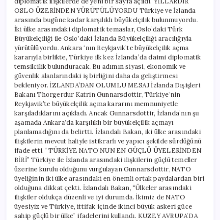
diplomatik ilişkilerde de yeni bir sayfa açıldı. YILLARDIR
OSLO ÜZERİNDEN YÜRÜTÜLÜYORDU Türkiye ve İzlanda
arasında bugüne kadar karşılıklı büyükelçilik bulunmuyordu.
İki ülke arasındaki diplomatik temaslar, Oslo’daki Türk
Büyükelçiliği ile Oslo’daki İzlanda Büyükelçiliği aracılığıyla
yürütülüyordu. Ankara ‘nın Reykjavik’te büyükelçilik açma
kararıyla birlikte, Türkiye ilk kez İzlanda’da daimi diplomatik
temsilcilik bulunduracak. Bu adımın siyasi, ekonomik ve
güvenlik alanlarındaki iş birliğini daha da geliştirmesi
bekleniyor. İZLANDA’DAN OLUMLU MESAJ İzlanda Dışişleri
Bakanı Thorgerdur Katrin Gunnarsdottir, Türkiye’nin
Reykjavik’te büyükelçilik açma kararını memnuniyetle
karşıladıklarını açıkladı. Ancak Gunnarsdottir, İzlanda’nın şu
aşamada Ankara’da karşılıklı bir büyükelçilik açmayı
planlamadığını da belirtti. İzlandalı Bakan, iki ülke arasındaki
ilişkilerin mevcut haliyle istikrarlı ve yapıcı şekilde sürdüğünü
ifade etti. “TÜRKİYE NATO’NUN EN GÜÇLÜ ÜYELERİNDEN
BİRİ” Türkiye ile İzlanda arasındaki ilişkilerin güçlü temeller
üzerine kurulu olduğunu vurgulayan Gunnarsdottir, NATO
üyeliğinin iki ülke arasındaki en önemli ortak paydalardan biri
olduğuna dikkat çekti. İzlandalı Bakan, “Ülkeler arasındaki
ilişkiler oldukça düzenli ve iyi durumda. İkimiz de NATO
üyesiyiz ve Türkiye, ittifak içinde ikinci büyük askeri güce
sahip güçlü bir ülke” ifadelerini kullandı. KUZEY AVRUPA’DA