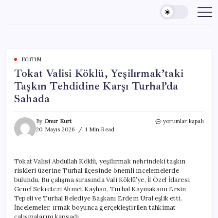
Skip
to
content
EĞITIM
Tokat Valisi Köklü, Yeşilırmak’taki
Taşkın Tehdidine Karşı Turhal’da
Sahada
Tokat
By
Onur Kurt
yorumlar kapalı
Valisi
20 Mayıs 2026
1 Min Read
Köklü,
Yeşilırmak’taki
Taşkın
Tokat Valisi Abdullah Köklü, yeşilırmak nehrindeki taşkın
Tehdidine
riskleri üzerine Turhal ilçesinde önemli incelemelerde
Karşı
Turhal’da
bulundu. Bu çalışma sırasında Vali Köklü’ye, İl Özel İdaresi
Sahada
Genel Sekreteri Ahmet Kayhan, Turhal Kaymakamı Ersin
için
Tepeli ve Turhal Belediye Başkanı Erdem Ural eşlik etti.
İncelemeler, ırmak boyunca gerçekleştirilen tahkimat
çalışmalarını kapsadı.