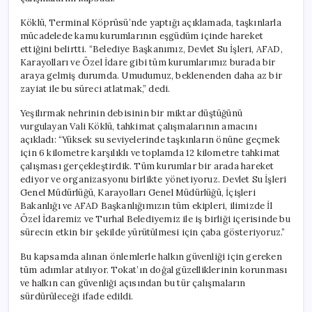
Köklü, Terminal Köprüsü’nde yaptığı açıklamada, taşkınlarla
mücadelede kamu kurumlarının eşgüdüm içinde hareket
ettiğini belirtti. “Belediye Başkanımız, Devlet Su İşleri, AFAD,
Karayolları ve Özel İdare gibi tüm kurumlarımız burada bir
araya gelmiş durumda. Umudumuz, beklenenden daha az bir
zayiat ile bu süreci atlatmak,” dedi.
Yeşilırmak nehrinin debisinin bir miktar düştüğünü
vurgulayan Vali Köklü, tahkimat çalışmalarının amacını
açıkladı: “Yüksek su seviyelerinde taşkınların önüne geçmek
için 6 kilometre karşılıklı ve toplamda 12 kilometre tahkimat
çalışması gerçekleştirdik. Tüm kurumlar bir arada hareket
ediyor ve organizasyonu birlikte yönetiyoruz. Devlet Su İşleri
Genel Müdürlüğü, Karayolları Genel Müdürlüğü, İçişleri
Bakanlığı ve AFAD Başkanlığımızın tüm ekipleri, ilimizde İl
Özel İdaremiz ve Turhal Belediyemiz ile iş birliği içerisinde bu
sürecin etkin bir şekilde yürütülmesi için çaba gösteriyoruz.”
Bu kapsamda alınan önlemlerle halkın güvenliği için gereken
tüm adımlar atılıyor. Tokat’ın doğal güzelliklerinin korunması
ve halkın can güvenliği açısından bu tür çalışmaların
sürdürüleceği ifade edildi.