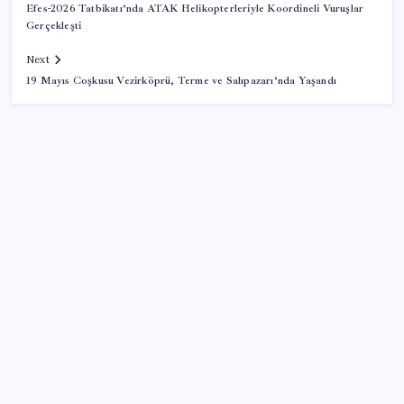
Efes-2026 Tatbikatı’nda ATAK Helikopterleriyle Koordineli Vuruşlar
Gerçekleşti
Next
19 Mayıs Coşkusu Vezirköprü, Terme ve Salıpazarı’nda Yaşandı
SON YAZILAR
Otomotiv devinin Türkiye şubesi sarsıldı: Sabah
uyandıklarında inanamadılar
Fazla sodyum sinsice sağlığı olumsuz etkiliyor!
Tansiyonu yükseltip vücuda su tutturuyor