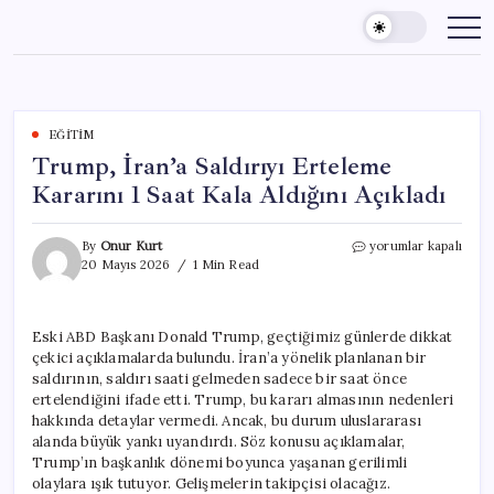
Skip
to
content
EĞITIM
Trump, İran’a Saldırıyı Erteleme
Kararını 1 Saat Kala Aldığını Açıkladı
Trump,
By
Onur Kurt
yorumlar kapalı
İran’a
20 Mayıs 2026
1 Min Read
Saldırıyı
Erteleme
Kararını
Eski ABD Başkanı Donald Trump, geçtiğimiz günlerde dikkat
1
çekici açıklamalarda bulundu. İran’a yönelik planlanan bir
Saat
Kala
saldırının, saldırı saati gelmeden sadece bir saat önce
Aldığını
ertelendiğini ifade etti. Trump, bu kararı almasının nedenleri
Açıkladı
hakkında detaylar vermedi. Ancak, bu durum uluslararası
için
alanda büyük yankı uyandırdı. Söz konusu açıklamalar,
Trump’ın başkanlık dönemi boyunca yaşanan gerilimli
olaylara ışık tutuyor. Gelişmelerin takipçisi olacağız.