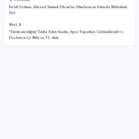
İsrail Ordusu, Küresel Sumud Filosu’na Uluslararası Sularda Müdahale
Etti
Next
‘Yürüyemediğini’ İddia Eden Kadın, Spor Yaparken Görüntülendi ve
Devletten 1,5 Milyon TL Aldı
SON YAZILAR
Otomotiv devinin Türkiye şubesi sarsıldı: Sabah
uyandıklarında inanamadılar
Fazla sodyum sinsice sağlığı olumsuz etkiliyor!