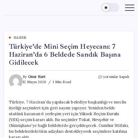
Skip
to
content
HABER
Türkiye’de Mini Seçim Heyecanı: 7
Haziran’da 6 Beldede Sandık Başına
Gidilecek
Türkiye’de
By
Onur Kurt
yorumlar kapalı
Mini
12 Mayıs 2026
1 Min Read
Seçim
Heyecanı:
7
Türkiye, 7 Haziran’da yapılacak belediye başkanlığı ve meclis
Haziran’da
üyeliği seçimleri için geri sayım yapıyor. Yeniden belde
6
Beldede
statüsü kazanan 6 yerleşim yeri için Yüksek Seçim Kurulu
Sandık
(YSK) seçim kararı aldı. Bu seçimler Tokat, Nevşehir ve
Başına
Gümüşhane’ye bağlı beldelerde gerçekleşecek. Cumhur İttifakı,
Gidilecek
bu beldelerdeki tüm adayları destekleyerek seçimlere katılma
için
kararı aldı.