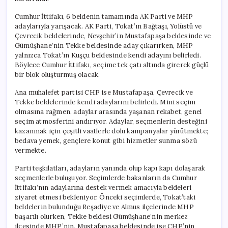
Cumhur İttifakı, 6 beldenin tamamında AK Parti ve MHP
adaylarıyla yarışacak. AK Parti, Tokat’ın Bağtaşı, Yolüstü ve
Çevrecik beldelerinde, Nevşehir’in Mustafapaşa beldesinde ve
Gümüşhane’nin Tekke beldesinde aday çıkarırken, MHP
yalnızca Tokat’ın Kuşçu beldesinde kendi adayını belirledi.
Böylece Cumhur İttifakı, seçime tek çatı altında girerek güçlü
bir blok oluşturmuş olacak.
Ana muhalefet partisi CHP ise Mustafapaşa, Çevrecik ve
Tekke beldelerinde kendi adaylarını belirledi. Mini seçim
olmasına rağmen, adaylar arasında yaşanan rekabet, genel
seçim atmosferini andırıyor. Adaylar, seçmenlerin desteğini
kazanmak için çeşitli vaatlerle dolu kampanyalar yürütmekte;
bedava yemek, gençlere konut gibi hizmetler sunma sözü
vermekte.
Parti teşkilatları, adayların yanında olup kapı kapı dolaşarak
seçmenlerle buluşuyor. Seçimlerde bakanların da Cumhur
İttifakı’nın adaylarına destek vermek amacıyla beldeleri
ziyaret etmesi bekleniyor. Önceki seçimlerde, Tokat’taki
beldelerin bulunduğu Reşadiye ve Almus ilçelerinde MHP
başarılı olurken, Tekke beldesi Gümüşhane’nin merkez
ilçesinde MHP’nin, Mustafapaşa beldesinde ise CHP’nin