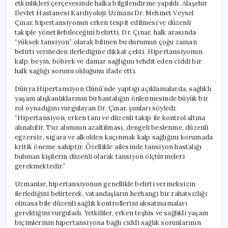
etkinlikleri çerçevesinde halka bilgilendirme yapıldı. Alaşehir
Devlet Hastanesi Kardiyoloji Uzmanı Dr. Mehmet Veysel
Çınar, hipertansiyonun erken tespit edilmesi ve düzenli
takiple yönetilebileceğini belirtti. Dr. Çınar, halk arasında
“yüksek tansiyon” olarak bilinen bu durumun çoğu zaman
belirti vermeden ilerlediğine dikkat çekti. Hipertansiyonun
kalp, beyin, böbrek ve damar sağlığını tehdit eden ciddi bir
halk sağlığı sorunu olduğunu ifade etti.
Dünya Hipertansiyon Günü’nde yaptığı açıklamalarda, sağlıklı
yaşam alışkanlıklarının bu hastalığın önlenmesinde büyük bir
rol oynadığını vurgulayan Dr. Çınar, şunları söyledi:
“Hipertansiyon, erken tanı ve düzenli takip ile kontrol altına
alınabilir. Tuz alımının azaltılması, dengeli beslenme, düzenli
egzersiz, sigara ve alkolden kaçınmak kalp sağlığını korumada
kritik öneme sahiptir. Özellikle ailesinde tansiyon hastalığı
bulunan kişilerin düzenli olarak tansiyon ölçtürmeleri
gerekmektedir.”
Uzmanlar, hipertansiyonun genellikle belirti vermeksizin
ilerlediğini belirterek, vatandaşların herhangi bir rahatsızlığı
olmasa bile düzenli sağlık kontrollerini aksatmamaları
gerektiğini vurguladı. Yetkililer, erken teşhis ve sağlıklı yaşam
biçimlerinin hipertansiyona bağlı ciddi sağlık sorunlarının