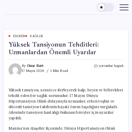
Skip
to
content
HABER
SAĞLIK
Yüksek Tansiyonun Tehditleri:
Uzmanlardan Önemli Uyarılar
Yüksek
By
Onur Kurt
yorumlar kapalı
Tansiyonun
17 Mayıs 2026
1 Min Read
Tehditleri:
Uzmanlardan
Önemli
Yüksek tansiyon, sessizce ilerleyerek kalp, beyin ve böbrekleri
Uyarılar
tehdit eden bir sağlık sorunudur. 17 Mayıs Dünya
için
Hipertansiyon Günü dolayısıyla uzmanlar, erken teşhis ve
düzenli tansiyon takibinin hayati önem taşıdığını vurguladı.
Ailesinde tansiyon hastalığı bulunan bireyler için uyarılar
yapıldı.
Manisa’nın Alaşehir ilçesinde, Dünya Hipertansiyon Günü