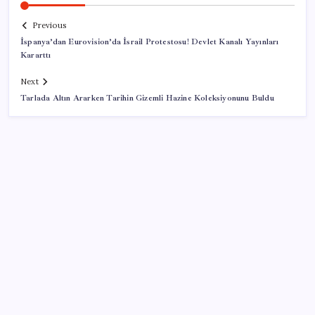
Previous
İspanya’dan Eurovision’da İsrail Protestosu! Devlet Kanalı Yayınları
Kararttı
Next
Tarlada Altın Ararken Tarihin Gizemli Hazine Koleksiyonunu Buldu
SON YAZILAR
Otomotiv devinin Türkiye şubesi sarsıldı: Sabah
uyandıklarında inanamadılar