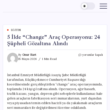
Skip
to
content
EĞITIM
5 İlde “Change” Araç Operasyonu: 24
Şüpheli Gözaltına Alındı
5
By
Onur Kurt
yorumlar kapalı
İlde
15 Mayıs 2026
1 Min Read
“Change”
Araç
Operasyonu:
İstanbul Emniyet Müdürlüğü Asayiş Şube Müdürlüğü
24
tarafından, Küçükçekmece Cumhuriyet Başsavcılığı
Şüpheli
Gözaltına
koordinesinde gerçekleştirilen “change” araç operasyonunda,
Alındı
toplamda 24 kişi gözaltına alındı. Operasyon, ağır hasarlı,
için
trafik kazası, yangın, deprem gibi sebeplerle kullanılamaz hale
gelen araçların fabrikasyon seri numaralarının, yurt dışından
veya piyasadan temin edilen hacizli ya da yakalamalı araçların
seri numaraları ile değiştirilmesi üzerine odaklandı.