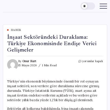
Skip
to
content
HABER
İnşaat Sektöründeki Duraklama:
Türkiye Ekonomisinde Endişe Verici
Gelişmeler
İnşaat
By
Onur Kurt
yorumlar kapalı
Sektöründeki
15 Mayıs 2026
1 Min Read
Duraklama:
Türkiye
Ekonomisinde
Türkiye’nin ekonomik büyümesinde önemli bir rol oynayan
Endişe
inşaat sektörü, son verilere göre duraklama sürecine girmiş
Verici
Gelişmeler
durumda. Türkiye İstatistik Kurumu (TÜİK), mart ayına ait
için
inşaat üretim endeksi verilerini açıkladı ve bu verilere göre
sektörde yıllık bazda yüzde 1,2’lik bir düşüş gözlemlendi.
Sektörün alt kollarına bakıldığında, bina inşaatı alanında