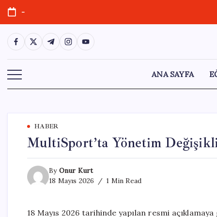
Skip
-
to
content
https://www.facebook.com/
https://twitter.com/
https://t.me/
https://www.instagram.com/
https://youtube.com/
ANA SAYFA
E
HABER
MultiSport’ta Yönetim Değişikli
By
Onur Kurt
18 Mayıs 2026
1 Min Read
18 Mayıs 2026 tarihinde yapılan resmi açıklamaya