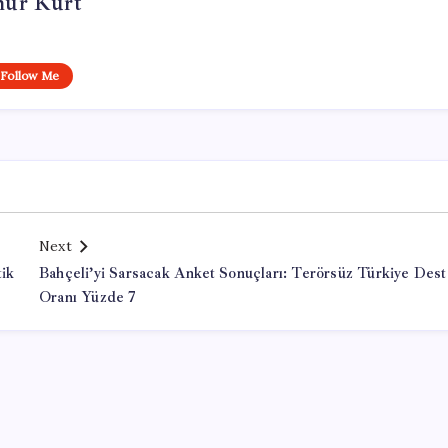
ur Kurt
Follow Me
Next
tik
Bahçeli’yi Sarsacak Anket Sonuçları: Terörsüz Türkiye Des
Oranı Yüzde 7