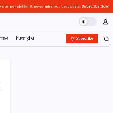
o our newsletter & never miss our best posts.
Subscribe Now!
TIM
İLETİŞİM
Subscribe
ı
SON YAZILAR
TBMM Adalet Komisyonu’nda çerçeve yasa
tartışmalarla başladı: Komisyonda ‘yasa’