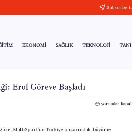
Subscribe t
ĞİTİM
EKONOMİ
SAĞLIK
TEKNOLOJİ
TANI
ği: Erol Göreve Başladı
MultiSport’ta
yorumlar kapal
Yönetim
Değişikliği:
Erol
Göreve
 göre, MultiSport’un Türkiye pazarındaki büyüme