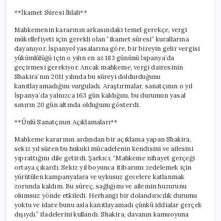
**İkamet Süresi İhlali**
Mahkemenin kararının arkasındaki temel gerekçe, vergi
mükellefiyeti için gerekli olan “ikamet süresi” kurallarına
dayanıyor. İspanyol yasalarına göre, bir bireyin gelir vergisi
yükümlülüğü için o yılın en az 183 gününü İspanya’da
geçirmesi gerekiyor. Ancak mahkeme, vergi dairesinin
Shakira’nın 2011 yılında bu süreyi doldurduğunu
kanıtlayamadığını vurguladı. Araştırmalar, sanatçının o yıl
İspanya’da yalnızca 163 gün kaldığını, bu durumun yasal
sınırın 20 gün altında olduğunu gösterdi.
**Ünlü Sanatçının Açıklamaları**
Mahkeme kararının ardından bir açıklama yapan Shakira,
sekiz yıl süren bu hukuki mücadelenin kendisini ve ailesini
yıprattığını dile getirdi. Şarkıcı, “Mahkeme nihayet gerçeği
ortaya çıkardı. Sekiz yıl boyunca itibarımı zedelemek için
yürütülen kampanyalara ve uykusuz gecelere katlanmak
zorunda kaldım. Bu süreç, sağlığımı ve ailemin huzurunu
olumsuz yönde etkiledi. Herhangi bir dolandırıcılık durumu
yoktu ve idare bunu asla kanıtlayamadı çünkü iddialar gerçek
dışıydı.” ifadelerini kullandı. Shakira, davanın kamuoyuna