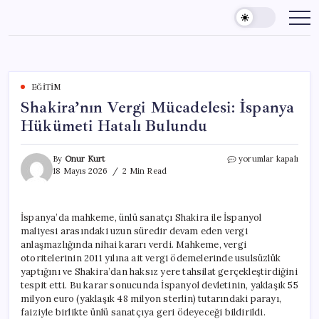
Skip
to
content
EĞITIM
Shakira’nın Vergi Mücadelesi: İspanya
Hükümeti Hatalı Bulundu
Shakira’nın
By
Onur Kurt
yorumlar kapalı
Vergi
18 Mayıs 2026
2 Min Read
Mücadelesi:
İspanya
Hükümeti
İspanya’da mahkeme, ünlü sanatçı Shakira ile İspanyol
Hatalı
maliyesi arasındaki uzun süredir devam eden vergi
Bulundu
için
anlaşmazlığında nihai kararı verdi. Mahkeme, vergi
otoritelerinin 2011 yılına ait vergi ödemelerinde usulsüzlük
yaptığını ve Shakira’dan haksız yere tahsilat gerçekleştirdiğini
tespit etti. Bu karar sonucunda İspanyol devletinin, yaklaşık 55
milyon euro (yaklaşık 48 milyon sterlin) tutarındaki parayı,
faiziyle birlikte ünlü sanatçıya geri ödeyeceği bildirildi.