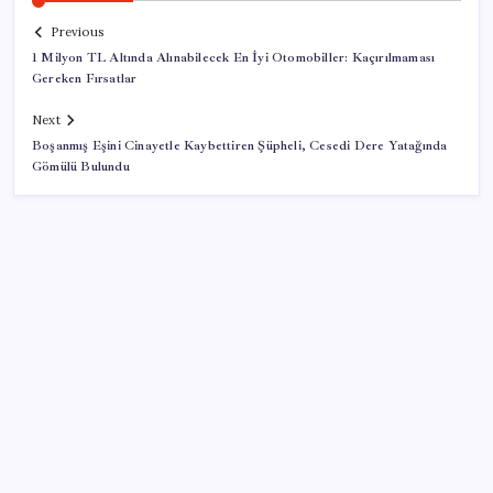
Previous
1 Milyon TL Altında Alınabilecek En İyi Otomobiller: Kaçırılmaması
Gereken Fırsatlar
Next
Boşanmış Eşini Cinayetle Kaybettiren Şüpheli, Cesedi Dere Yatağında
Gömülü Bulundu
SON YAZILAR
TBMM Adalet Komisyonu’nda çerçeve yasa
tartışmalarla başladı: Komisyonda ‘yasa’ atışması