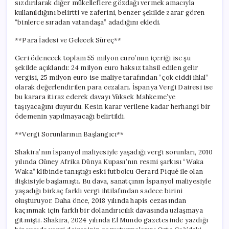
sızdırılarak diğer mükelleflere gözdağı vermek amacıyla
kullanıldığını belirtti ve zaferini, benzer şekilde zarar gören
“binlerce sıradan vatandaşa” adadığını ekledi.
**Para İadesi ve Gelecek Süreç**
Geri ödenecek toplam 55 milyon euro’nun içeriği ise şu
şekilde açıklandı: 24 milyon euro haksız tahsil edilen gelir
vergisi, 25 milyon euro ise maliye tarafından “çok ciddi ihlal”
olarak değerlendirilen para cezaları. İspanya Vergi Dairesi ise
bu karara itiraz ederek davayı Yüksek Mahkeme’ye
taşıyacağını duyurdu. Kesin karar verilene kadar herhangi bir
ödemenin yapılmayacağı belirtildi.
**Vergi Sorunlarının Başlangıcı**
Shakira’nın İspanyol maliyesiyle yaşadığı vergi sorunları, 2010
yılında Güney Afrika Dünya Kupası’nın resmi şarkısı “Waka
Waka” klibinde tanıştığı eski futbolcu Gerard Piqué ile olan
ilişkisiyle başlamıştı. Bu dava, sanatçının İspanyol maliyesiyle
yaşadığı birkaç farklı vergi ihtilafından sadece birini
oluşturuyor. Daha önce, 2018 yılında hapis cezasından
kaçınmak için farklı bir dolandırıcılık davasında uzlaşmaya
gitmişti. Shakira, 2024 yılında El Mundo gazetesinde yazdığı