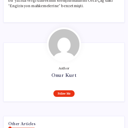
bir yazıda vergi dairesinin soruşturmalarını Orta Çağ’daki
“Engizisyon mahkemelerine” benzetmişti.
Author
Onur Kurt
Follow Me
Other Articles