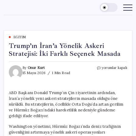
Skip
to
content
EĞITIM
Trump’ın İran’a Yönelik Askeri
Stratejisi: İki Farklı Seçenek Masada
Trump’ın
By
Onur Kurt
yorumlar kapalı
İran’a
15 Mayıs 2026
1 Min Read
Yönelik
Askeri
Stratejisi:
ABD Başkanı Donald Trump’ın Çin ziyaretinin ardından,
İki
İran’a yönelik yeni askeri stratejilerin masada olduğu öne
Farklı
Seçenek
sürüldü. Bu stratejilerin, özellikle Orta Doğu’da artan gerilim
Masada
ve Hürmüz Boğazı’ndaki hareketlilik nedeniyle gündeme
için
geldiği ifade ediliyor.
Washington yönetimi, Hürmüz Boğazı’nda deniz trafiğinin
güvenliğini artırmaya yönelik askeri operasyonları