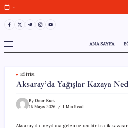
Skip
-
to
content
https://www.facebook.com/
https://twitter.com/
https://t.me/
https://www.instagram.com/
https://youtube.com/
ANA SAYFA
E
EĞITIM
Aksaray’da Yağışlar Kazaya Ned
By
Onur Kurt
15 Mayıs 2026
1 Min Read
Aksaray’da meydana gelen üzücü bir trafik kazasınd