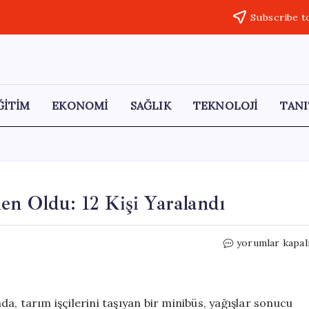
Subscribe t
ĞİTİM
EKONOMİ
SAĞLIK
TEKNOLOJİ
TANI
en Oldu: 12 Kişi Yaralandı
Aksaray’da
yorumlar kapal
Yağışlar
Kazaya
Neden
Oldu:
a, tarım işçilerini taşıyan bir minibüs, yağışlar sonucu