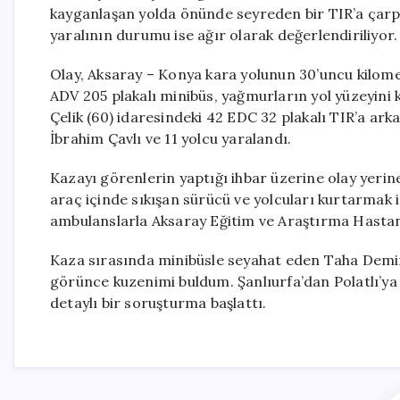
kayganlaşan yolda önünde seyreden bir TIR’a çarptı
yaralının durumu ise ağır olarak değerlendiriliyor.
Olay, Aksaray – Konya kara yolunun 30’uncu kilome
ADV 205 plakalı minibüs, yağmurların yol yüzeyin
Çelik (60) idaresindeki 42 EDC 32 plakalı TIR’a ar
İbrahim Çavlı ve 11 yolcu yaralandı.
Kazayı görenlerin yaptığı ihbar üzerine olay yerine 
araç içinde sıkışan sürücü ve yolcuları kurtarmak iç
ambulanslarla Aksaray Eğitim ve Araştırma Hastane
Kaza sırasında minibüsle seyahat eden Taha Demir
görünce kuzenimi buldum. Şanlıurfa’dan Polatlı’ya g
detaylı bir soruşturma başlattı.