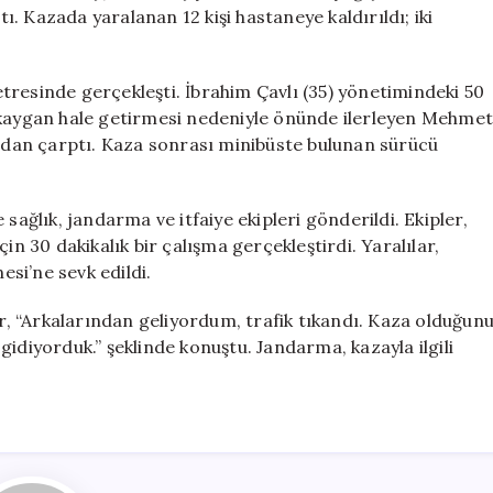
12
. Kazada yaralanan 12 kişi hastaneye kaldırıldı; iki
Kişi
Yaralandı
için
tresinde gerçekleşti. İbrahim Çavlı (35) yönetimindeki 50
i kaygan hale getirmesi nedeniyle önünde ilerleyen Mehme
kadan çarptı. Kaza sonrası minibüste bulunan sürücü
sağlık, jandarma ve itfaiye ekipleri gönderildi. Ekipler,
in 30 dakikalık bir çalışma gerçekleştirdi. Yaralılar,
si’ne sevk edildi.
, “Arkalarından geliyordum, trafik tıkandı. Kaza olduğun
idiyorduk.” şeklinde konuştu. Jandarma, kazayla ilgili