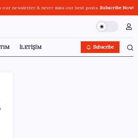
o our newsletter & never miss our best posts.
Subscribe Now!
TIM
İLETİŞİM
Subscribe
ı
SON YAZILAR
28 ilde CHP’li başkan kalmadı! YENİ Parti’ye
geçen CHP’li belediye başkanı sayısı belli