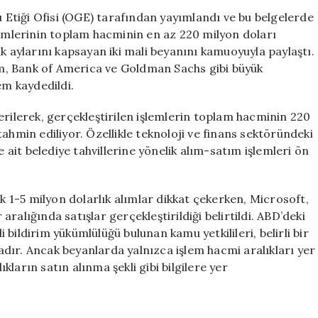
Başında
Etiği Ofisi (OGE) tarafından yayımlandı ve bu belgelerde
Milyonlarca
lemlerinin toplam hacminin en az 220 milyon doları
Dolarlık
k aylarını kapsayan iki mali beyanını kamuoyuyla paylaştı.
Yatırımları
m, Bank of America ve Goldman Sachs gibi büyük
Ortaya
em kaydedildi.
Koydu
için
erilerek, gerçekleştirilen işlemlerin toplam hacminin 220
ahmin ediliyor. Özellikle teknoloji ve finans sektöründeki
lere ait belediye tahvillerine yönelik alım-satım işlemleri ön
ik 1-5 milyon dolarlık alımlar dikkat çekerken, Microsoft,
ralığında satışlar gerçekleştirildiği belirtildi. ABD’deki
bildirim yükümlülüğü bulunan kamu yetkilileri, belirli bir
dır. Ancak beyanlarda yalnızca işlem hacmi aralıkları yer
ıkların satın alınma şekli gibi bilgilere yer