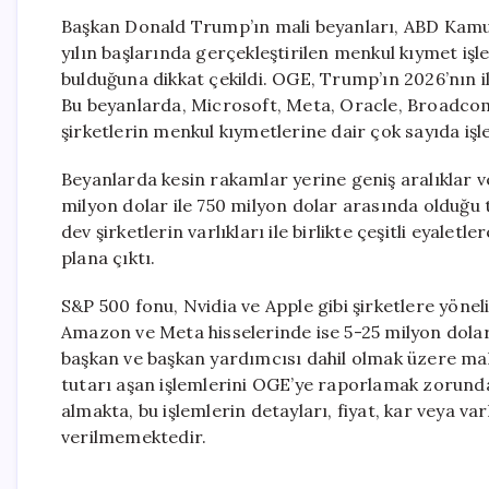
Başkan Donald Trump’ın mali beyanları, ABD Kamu 
yılın başlarında gerçekleştirilen menkul kıymet iş
bulduğuna dikkat çekildi. OGE, Trump’ın 2026’nın il
Bu beyanlarda, Microsoft, Meta, Oracle, Broadco
şirketlerin menkul kıymetlerine dair çok sayıda işl
Beyanlarda kesin rakamlar yerine geniş aralıklar v
milyon dolar ile 750 milyon dolar arasında olduğu t
dev şirketlerin varlıkları ile birlikte çeşitli eyalet
plana çıktı.
S&P 500 fonu, Nvidia ve Apple gibi şirketlere yönel
Amazon ve Meta hisselerinde ise 5-25 milyon dolar a
başkan ve başkan yardımcısı dahil olmak üzere mali 
tutarı aşan işlemlerini OGE’ye raporlamak zorunda
almakta, bu işlemlerin detayları, fiyat, kar veya varl
verilmemektedir.