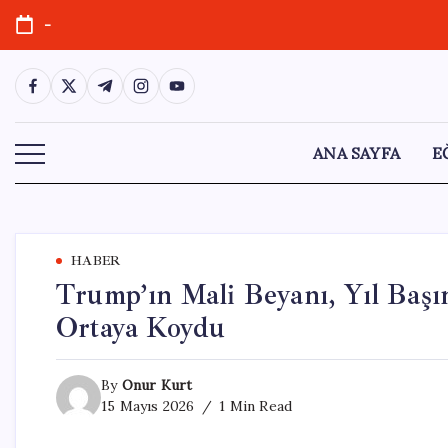
Skip
-
to
content
https://www.facebook.com/
https://twitter.com/
https://t.me/
https://www.instagram.com/
https://youtube.com/
ANA SAYFA
E
HABER
Trump’ın Mali Beyanı, Yıl Başın
Ortaya Koydu
By
Onur Kurt
15 Mayıs 2026
1 Min Read