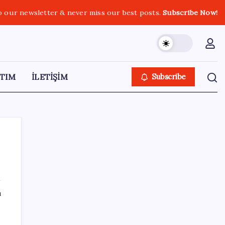
o our newsletter & never miss our best posts.
Subscribe Now!
TIM
İLETİŞİM
Subscribe
SON YAZILAR
ı
Resmi açıklama geldi: YENİ Parti’ye ne
kadar bağış yapıldı?