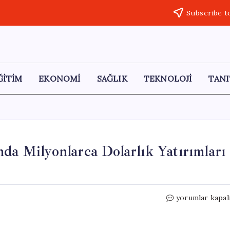
Subscribe t
ĞİTİM
EKONOMİ
SAĞLIK
TEKNOLOJİ
TANI
da Milyonlarca Dolarlık Yatırımları
Trump’ın
yorumlar kapal
Mali
Beyanı,
Yıl